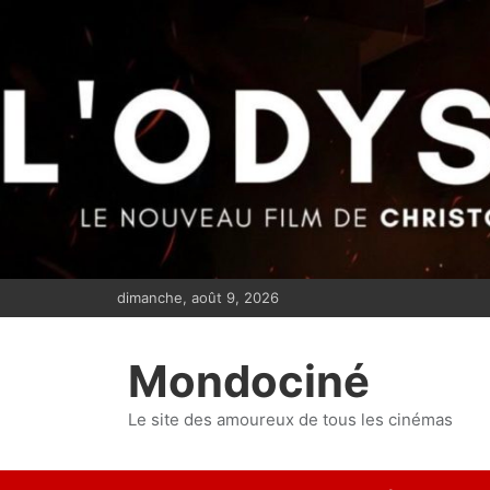
S
k
i
p
t
o
c
o
n
t
e
dimanche, août 9, 2026
n
t
Mondociné
Le site des amoureux de tous les cinémas