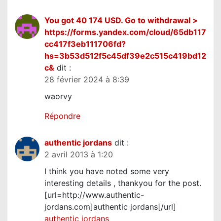
You got 40 174 USD. Gо tо withdrаwаl >
https://forms.yandex.com/cloud/65db117
cc417f3eb111706fd?
hs=3b53d512f5c45df39e2c515c419bd12
c&
dit :
28 février 2024 à 8:39
waorvy
Répondre
authentic jordans
dit :
2 avril 2013 à 1:20
I think you have noted some very
interesting details , thankyou for the post.
[url=http://www.authentic-
jordans.com]authentic jordans[/url]
authentic jordans