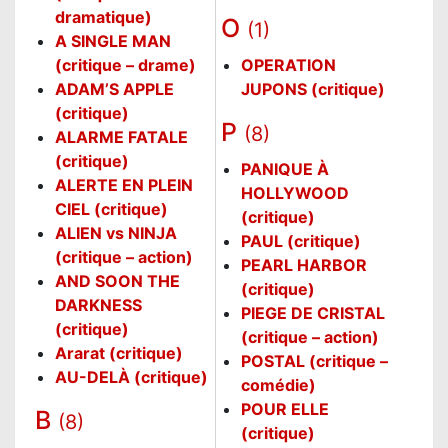
dramatique)
O
(1)
A SINGLE MAN
(critique – drame)
OPERATION
ADAM’S APPLE
JUPONS (critique)
(critique)
P
(8)
ALARME FATALE
(critique)
PANIQUE À
ALERTE EN PLEIN
HOLLYWOOD
CIEL (critique)
(critique)
ALIEN vs NINJA
PAUL (critique)
(critique – action)
PEARL HARBOR
AND SOON THE
(critique)
DARKNESS
PIEGE DE CRISTAL
(critique)
(critique – action)
Ararat (critique)
POSTAL (critique –
AU-DELÀ (critique)
comédie)
POUR ELLE
B
(8)
(critique)