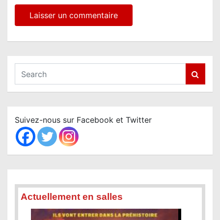
S
e
a
r
c
Suivez-nous sur Facebook et Twitter
h
Actuellement en salles