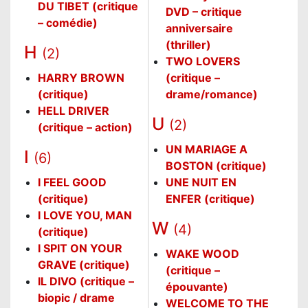
DU TIBET (critique
DVD – critique
– comédie)
anniversaire
(thriller)
H
(2)
TWO LOVERS
HARRY BROWN
(critique –
(critique)
drame/romance)
HELL DRIVER
U
(2)
(critique – action)
UN MARIAGE A
I
(6)
BOSTON (critique)
I FEEL GOOD
UNE NUIT EN
(critique)
ENFER (critique)
I LOVE YOU, MAN
W
(4)
(critique)
I SPIT ON YOUR
WAKE WOOD
GRAVE (critique)
(critique –
IL DIVO (critique –
épouvante)
biopic / drame
WELCOME TO THE