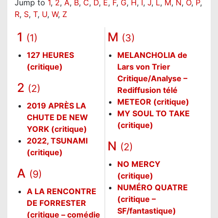
Jump to
1
,
2
,
A
,
B
,
C
,
D
,
E
,
F
,
G
,
H
,
I
,
J
,
L
,
M
,
N
,
O
,
P
,
R
,
S
,
T
,
U
,
W
,
Z
1
M
(1)
(3)
127 HEURES
MELANCHOLIA de
(critique)
Lars von Trier
Critique/Analyse –
2
(2)
Rediffusion télé
METEOR (critique)
2019 APRÈS LA
MY SOUL TO TAKE
CHUTE DE NEW
(critique)
YORK (critique)
2022, TSUNAMI
N
(2)
(critique)
NO MERCY
A
(9)
(critique)
NUMÉRO QUATRE
A LA RENCONTRE
(critique –
DE FORRESTER
SF/fantastique)
(critique – comédie