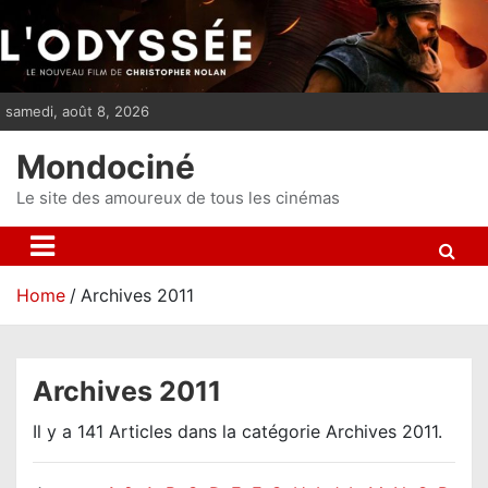
S
k
i
p
samedi, août 8, 2026
t
o
Mondociné
c
o
Le site des amoureux de tous les cinémas
n
t
e
Home
Archives 2011
n
t
Archives 2011
Il y a 141 Articles dans la catégorie Archives 2011.