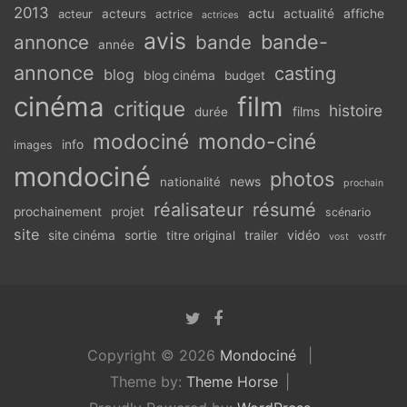
2013
actu
acteurs
actualité
affiche
acteur
actrice
actrices
avis
bande-
annonce
bande
année
annonce
casting
blog
blog cinéma
budget
cinéma
film
critique
histoire
films
durée
modociné
mondo-ciné
info
images
mondociné
photos
news
nationalité
prochain
réalisateur
résumé
prochainement
projet
scénario
site
vidéo
site cinéma
sortie
titre original
trailer
vostfr
vost
Copyright © 2026
Mondociné
Theme by:
Theme Horse