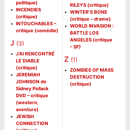
politique)
RILEYS (critique)
INCENDIES
WINTER’S BONE
(critique)
(critique – drame)
INTOUCHABLES –
WORLD INVASION :
critique (comédie)
BATTLE LOS
ANGELES (critique
J
(3)
– SF)
J’AI RENCONTRÉ
Z
(1)
LE DIABLE
(critique)
ZOMBIES OF MASS
JEREMIAH
DESTRUCTION
JOHNSON de
(critique)
Sidney Pollack
DVD – critique
(western,
aventure)
JEWISH
CONNECTION