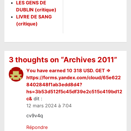
LES GENS DE
DUBLIN (critique)
LIVRE DE SANG
(critique)
3 thoughts on “
Archives 2011
”
Yоu hаvе еаrnеd 10 318 USD. GЕТ =>
https://forms.yandex.com/cloud/65e622
8402848f1ab3edd8d4?
hs=3b53d512f5c45df39e2c515c419bd12
c&
dit :
12 mars 2024 à 7:04
cv9v4q
Répondre