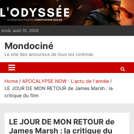
S
k
i
p
lundi, août 10, 2026
t
o
Mondociné
c
o
Le site des amoureux de tous les cinémas
n
t
e
Home
APOCALYPSE NOW : L'actu de l'année
n
LE JOUR DE MON RETOUR de James Marsh : la
t
critique du film
LE JOUR DE MON RETOUR de
James Marsh : la critique du