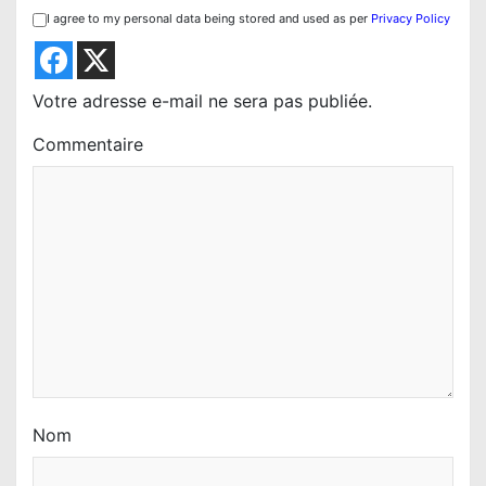
I agree to my personal data being stored and used as per
Privacy Policy
n
d
e
Votre adresse e-mail ne sera pas publiée.
l
Commentaire
’
a
r
t
i
c
l
e
Nom