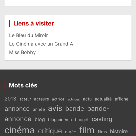
Liens à visiter
Le Bleu du Miroir
Le Cinéma avec un Grand A
Miss Bobby
Mots clés
2013
actu
acteurs
actualité
affiche
acteur
actrice
actrices
avis
bande-
annonce
bande
année
annonce
casting
blog
blog cinéma
budget
cinéma
film
critique
histoire
films
durée