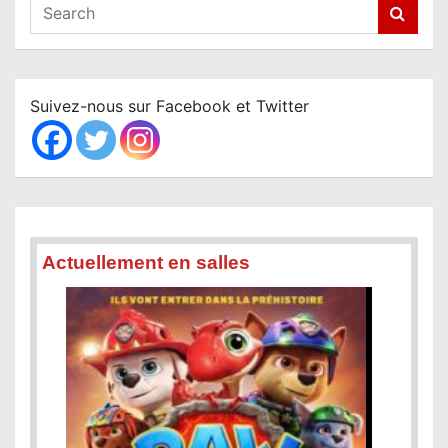
S
e
a
r
c
Suivez-nous sur Facebook et Twitter
h
Actuellement en salles