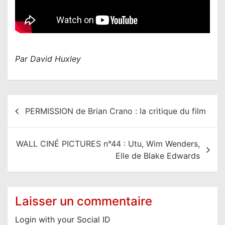
Par David Huxley
N
PERMISSION de Brian Crano : la critique du film
a
v
WALL CINÉ PICTURES n°44 : Utu, Wim Wenders,
i
Elle de Blake Edwards
g
a
t
Laisser un commentaire
i
Login with your Social ID
o