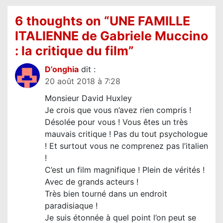
t
6 thoughts on “
UNE FAMILLE
i
ITALIENNE de Gabriele Muccino
o
: la critique du film
”
n
d
D’onghia
dit :
20 août 2018 à 7:28
e
Monsieur David Huxley
l
Je crois que vous n’avez rien compris !
’
Désolée pour vous ! Vous êtes un très
a
mauvais critique ! Pas du tout psychologue
r
! Et surtout vous ne comprenez pas l’italien
!
t
C’est un film magnifique ! Plein de vérités !
i
Avec de grands acteurs !
c
Très bien tourné dans un endroit
l
paradisiaque !
Je suis étonnée à quel point l’on peut se
e