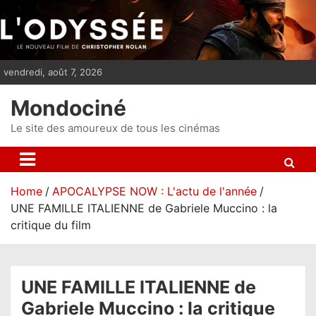
S
k
i
p
vendredi, août 7, 2026
t
o
Mondociné
c
o
Le site des amoureux de tous les cinémas
n
t
e
Home
APOCALYPSE NOW : L'actu de l'année
n
UNE FAMILLE ITALIENNE de Gabriele Muccino : la
t
critique du film
UNE FAMILLE ITALIENNE de
Gabriele Muccino : la critique