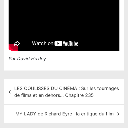
Par David Huxley
N
LES COULISSES DU CINÉMA : Sur les tournages
a
de films et en dehors… Chapitre 235
v
i
MY LADY de Richard Eyre : la critique du film
g
a