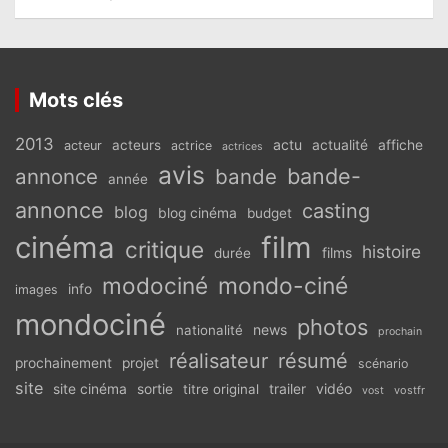
Mots clés
2013
actu
acteurs
actualité
affiche
acteur
actrice
actrices
avis
bande-
annonce
bande
année
annonce
casting
blog
blog cinéma
budget
cinéma
film
critique
histoire
films
durée
modociné
mondo-ciné
info
images
mondociné
photos
news
nationalité
prochain
réalisateur
résumé
prochainement
projet
scénario
site
vidéo
site cinéma
sortie
titre original
trailer
vostfr
vost