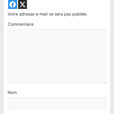
d
e
Votre adresse e-mail ne sera pas publiée.
l
Commentaire
’
a
r
t
i
c
l
e
Nom