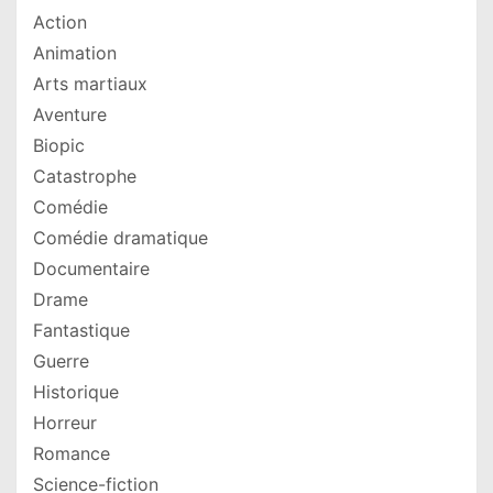
Action
Animation
Arts martiaux
Aventure
Biopic
Catastrophe
Comédie
Comédie dramatique
Documentaire
Drame
Fantastique
Guerre
Historique
Horreur
Romance
Science-fiction