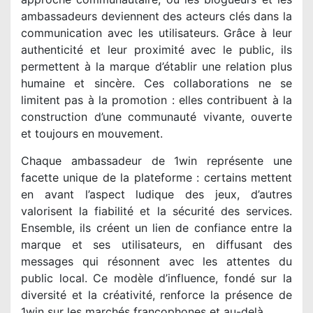
ambassadeurs deviennent des acteurs clés dans la
communication avec les utilisateurs. Grâce à leur
authenticité et leur proximité avec le public, ils
permettent à la marque d’établir une relation plus
humaine et sincère. Ces collaborations ne se
limitent pas à la promotion : elles contribuent à la
construction d’une communauté vivante, ouverte
et toujours en mouvement.
Chaque ambassadeur de 1win représente une
facette unique de la plateforme : certains mettent
en avant l’aspect ludique des jeux, d’autres
valorisent la fiabilité et la sécurité des services.
Ensemble, ils créent un lien de confiance entre la
marque et ses utilisateurs, en diffusant des
messages qui résonnent avec les attentes du
public local. Ce modèle d’influence, fondé sur la
diversité et la créativité, renforce la présence de
1win sur les marchés francophones et au-delà.