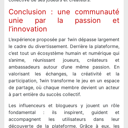
Conclusion : une communauté
unie par la passion et
l’innovation
L’expérience proposée par 1win dépasse largement
le cadre du divertissement. Derrière la plateforme,
c’est tout un écosystème humain et numérique qui
s’anime, réunissant joueurs, créateurs et
ambassadeurs autour d’une même passion. En
valorisant les échanges, la créativité et la
participation, 1win transforme le jeu en un espace
de partage, où chaque membre devient un acteur
à part entière du succès collectif.
Les influenceurs et blogueurs y jouent un rôle
fondamental : ils inspirent, guident et
accompagnent les utilisateurs dans leur
découverte de la plateforme. Grâce à eux, les