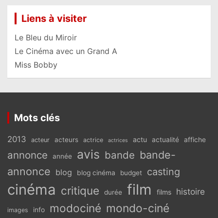
Liens à visiter
Le Bleu du Miroir
Le Cinéma avec un Grand A
Miss Bobby
Mots clés
2013
actu
acteurs
actualité
affiche
acteur
actrice
actrices
avis
bande-
annonce
bande
année
annonce
casting
blog
blog cinéma
budget
cinéma
film
critique
histoire
films
durée
modociné
mondo-ciné
info
images