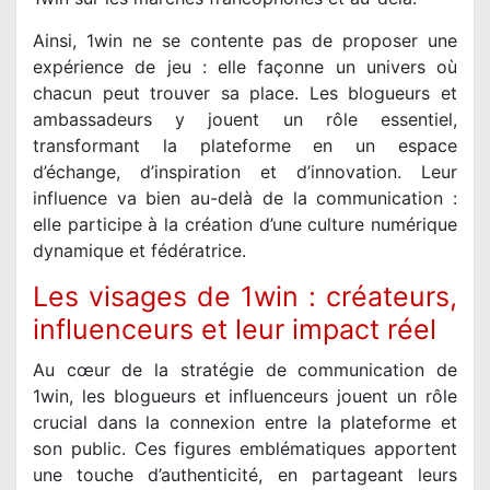
Ainsi, 1win ne se contente pas de proposer une
expérience de jeu : elle façonne un univers où
chacun peut trouver sa place. Les blogueurs et
ambassadeurs y jouent un rôle essentiel,
transformant la plateforme en un espace
d’échange, d’inspiration et d’innovation. Leur
influence va bien au-delà de la communication :
elle participe à la création d’une culture numérique
dynamique et fédératrice.
Les visages de 1win : créateurs,
influenceurs et leur impact réel
Au cœur de la stratégie de communication de
1win, les blogueurs et influenceurs jouent un rôle
crucial dans la connexion entre la plateforme et
son public. Ces figures emblématiques apportent
une touche d’authenticité, en partageant leurs