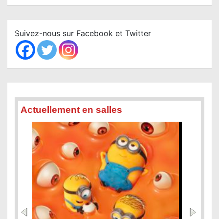
a
r
c
Suivez-nous sur Facebook et Twitter
h
Actuellement en salles