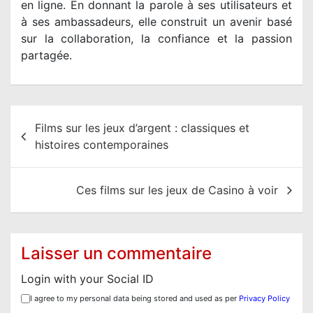
en ligne. En donnant la parole à ses utilisateurs et
à ses ambassadeurs, elle construit un avenir basé
sur la collaboration, la confiance et la passion
partagée.
N
Films sur les jeux d’argent : classiques et
a
histoires contemporaines
v
i
Ces films sur les jeux de Casino à voir
g
a
t
Laisser un commentaire
i
Login with your Social ID
o
I agree to my personal data being stored and used as per
Privacy Policy
n