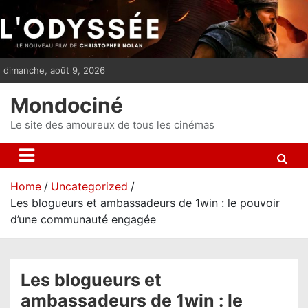
S
k
i
p
dimanche, août 9, 2026
t
o
Mondociné
c
o
Le site des amoureux de tous les cinémas
n
t
e
Home
Uncategorized
n
Les blogueurs et ambassadeurs de 1win : le pouvoir
t
d’une communauté engagée
Les blogueurs et
ambassadeurs de 1win : le