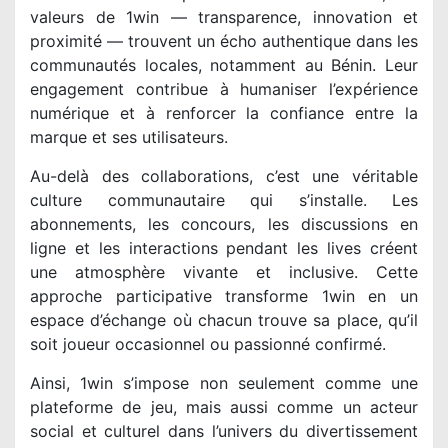
valeurs de 1win — transparence, innovation et
proximité — trouvent un écho authentique dans les
communautés locales, notamment au Bénin. Leur
engagement contribue à humaniser l’expérience
numérique et à renforcer la confiance entre la
marque et ses utilisateurs.
Au-delà des collaborations, c’est une véritable
culture communautaire qui s’installe. Les
abonnements, les concours, les discussions en
ligne et les interactions pendant les lives créent
une atmosphère vivante et inclusive. Cette
approche participative transforme 1win en un
espace d’échange où chacun trouve sa place, qu’il
soit joueur occasionnel ou passionné confirmé.
Ainsi, 1win s’impose non seulement comme une
plateforme de jeu, mais aussi comme un acteur
social et culturel dans l’univers du divertissement