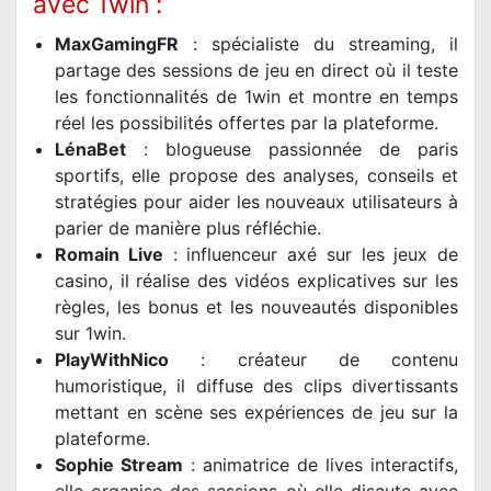
avec 1win :
MaxGamingFR
: spécialiste du streaming, il
partage des sessions de jeu en direct où il teste
les fonctionnalités de 1win et montre en temps
réel les possibilités offertes par la plateforme.
LénaBet
: blogueuse passionnée de paris
sportifs, elle propose des analyses, conseils et
stratégies pour aider les nouveaux utilisateurs à
parier de manière plus réfléchie.
Romain Live
: influenceur axé sur les jeux de
casino, il réalise des vidéos explicatives sur les
règles, les bonus et les nouveautés disponibles
sur 1win.
PlayWithNico
: créateur de contenu
humoristique, il diffuse des clips divertissants
mettant en scène ses expériences de jeu sur la
plateforme.
Sophie Stream
: animatrice de lives interactifs,