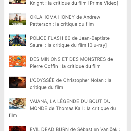
Knight : la critique du film [Prime Video]
OKLAHOMA HONEY de Andrew
Patterson : la critique du film
POLICE FLASH 80 de Jean-Baptiste
Saurel : la critique du film [Blu-ray]
DES MINIONS ET DES MONSTRES de
Pierre Coffin : la critique du film
L’ODYSSÉE de Christopher Nolan : la
critique du film
VAIANA, LA LÉGENDE DU BOUT DU
MONDE de Thomas Kail : la critique du
film
EVIL DEAD BURN de Sébastien Vaniček :