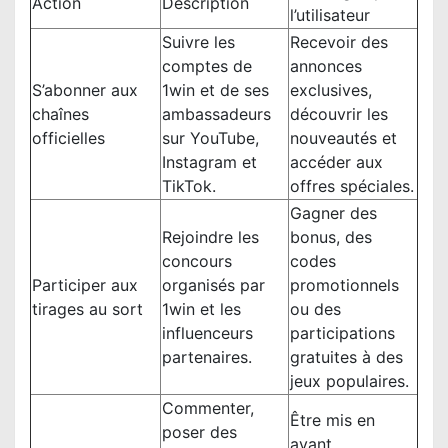
Action
Description
l’utilisateur
Suivre les
Recevoir des
comptes de
annonces
S’abonner aux
1win et de ses
exclusives,
chaînes
ambassadeurs
découvrir les
officielles
sur YouTube,
nouveautés et
Instagram et
accéder aux
TikTok.
offres spéciales.
Gagner des
Rejoindre les
bonus, des
concours
codes
Participer aux
organisés par
promotionnels
tirages au sort
1win et les
ou des
influenceurs
participations
partenaires.
gratuites à des
jeux populaires.
Commenter,
Être mis en
poser des
avant,