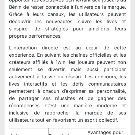
Bénin de rester connectés à l’univers de la marque.
Grâce à leurs canaux, les utilisateurs peuvent
découvrir les nouveautés, suivre les lives et
s’inspirer de stratégies pour améliorer leurs
propres performances.
L’interaction directe est au cœur de cette
expérience. En suivant les chaînes officielles et les
créateurs affiliés à 1win, les joueurs peuvent non
seulement se divertir, mais aussi participer
activement à la vie du réseau. Les concours, les
lives interactifs et les défis communautaires
permettent à chacun d’exprimer sa personnalité,
de partager ses réussites et de gagner des
récompenses. C’est une manière moderne et
inclusive de rapprocher la marque de ses
utilisateurs tout en favorisant un esprit collectif.
Avantages pour