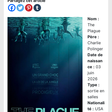
Partagez cet article
Nom
:
The
Plague
Père :
Charlie
Polinger
Date de
naissan
ce :
03
juin
2026
Type :
sortie en
salles
Nationali
té
:
USA