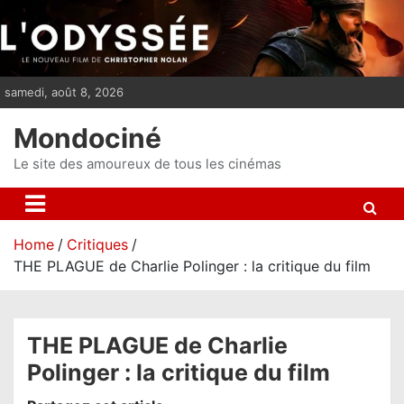
S
k
i
p
samedi, août 8, 2026
t
o
Mondociné
c
o
Le site des amoureux de tous les cinémas
n
t
e
Home
Critiques
n
THE PLAGUE de Charlie Polinger : la critique du film
t
THE PLAGUE de Charlie
Polinger : la critique du film