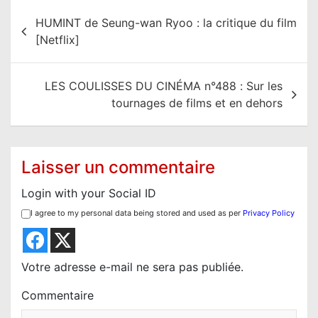
N
HUMINT de Seung-wan Ryoo : la critique du film
a
[Netflix]
v
i
LES COULISSES DU CINÉMA n°488 : Sur les
g
tournages de films et en dehors
a
t
i
Laisser un commentaire
o
Login with your Social ID
n
I agree to my personal data being stored and used as per
Privacy Policy
d
e
l
Votre adresse e-mail ne sera pas publiée.
’
Commentaire
a