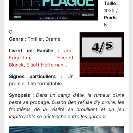
Taille
:
1h35 /
Poids
:
N
C
Genre
:
Thriller, Drame
Livret de Famille :
Joel
Edgerton
,
Everett
Blunck
,
Elliott Heffernan
…
Signes particuliers :
Un
premier film formidable.
Synopsis :
Dans un camp d’été, la rumeur d’une
peste se propage. Quand Ben refuse d’y croire, les
frontières de la réalité se brouillent et un jeu
impitoyable se déclenche entre les garçons.