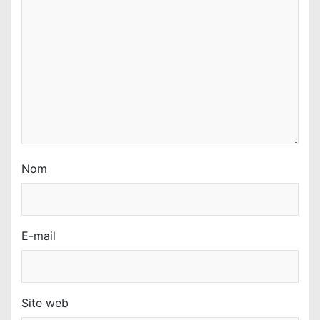
r
t
i
c
l
e
Nom
E-mail
Site web