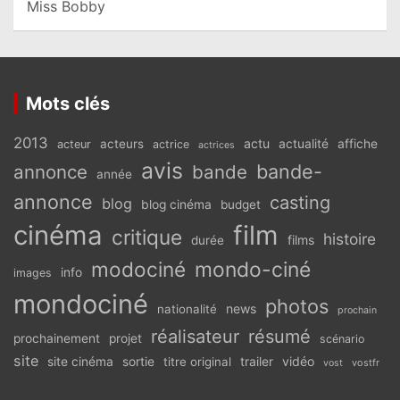
Miss Bobby
Mots clés
2013
actu
acteurs
actualité
affiche
acteur
actrice
actrices
avis
bande-
annonce
bande
année
annonce
casting
blog
blog cinéma
budget
cinéma
film
critique
histoire
films
durée
modociné
mondo-ciné
info
images
mondociné
photos
news
nationalité
prochain
réalisateur
résumé
prochainement
projet
scénario
site
vidéo
site cinéma
sortie
titre original
trailer
vostfr
vost