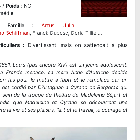
 /
Poids
: NC
médie
e Famille :
Artus
,
Julia
o Schiffman
, Franck Dubosc, Doria Tillier…
iculiers :
Divertissant, mais on s’attendait à plus
1651. Louis (pas encore XIV) est un jeune adolescent.
la Fronde menace, sa mère Anne d’Autriche décide
 son fils pour le mettre à l’abri et le remplace par un
s est confié par D’Artagnan à Cyrano de Bergerac qui
 sein de la troupe de théâtre de Madeleine Béjart et
andis que Madeleine et Cyrano se découvrent une
 vie et ses plaisirs, l’art et le travail, le courage et