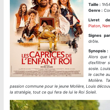
Taille
:
1h54
Genre
:
Co
Livret d
Piaton
,
Nem
Signes part
drôle.
Synopsis :
Alors que 
d’exfiltrer
sosie. Loui
le cache au
Molière. T
passion commune pour le jeune Molière, Louis découvre la
la stratégie, tout ce qui fera de lui le Roi Soleil.