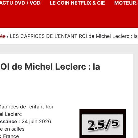
’ACTU DVD / VOD
LE COIN NETFLIX & CIE
MOTEUR…
née
LES CAPRICES DE L’ENFANT ROI de Michel Leclerc : la 
 de Michel Leclerc : la
aprices de l’enfant Roi
el Leclerc
issance :
24 juin 2026
e en salles
:
France