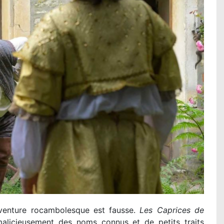
aventure rocambolesque est fausse.
Les Caprices de
 malicieusement des noms connus et de petits traits