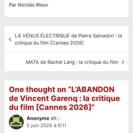
Par Nicolas Rieux
N
LA VÉNUS ÉLECTRIQUE de Pierre Salvadori : la
a
critique du film [Cannes 2026]
v
i
MATA de Rachel Lang : la critique du film
g
a
t
One thought on “
L’ABANDON
i
de Vincent Garenq : la critique
o
du film [Cannes 2026]
”
n
d
Anonyme
dit :
5 juin 2026 à 6:11
e