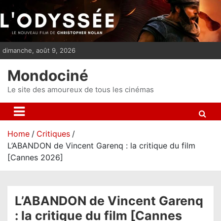
S
k
i
p
dimanche, août 9, 2026
t
o
Mondociné
c
o
Le site des amoureux de tous les cinémas
n
t
e
Home
Critiques
n
L’ABANDON de Vincent Garenq : la critique du film
t
[Cannes 2026]
L’ABANDON de Vincent Garenq
: la critique du film [Cannes