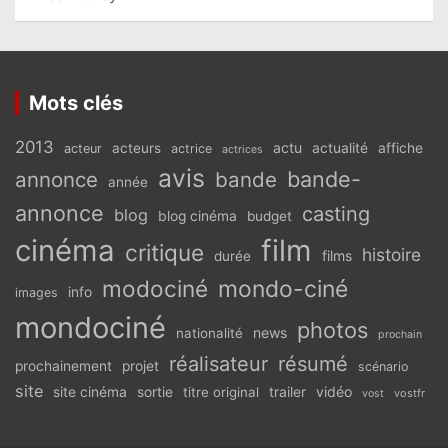
Mots clés
2013
actu
acteurs
actualité
affiche
acteur
actrice
actrices
avis
bande-
annonce
bande
année
annonce
casting
blog
blog cinéma
budget
cinéma
film
critique
histoire
films
durée
modociné
mondo-ciné
info
images
mondociné
photos
news
nationalité
prochain
réalisateur
résumé
prochainement
projet
scénario
site
vidéo
site cinéma
sortie
titre original
trailer
vostfr
vost