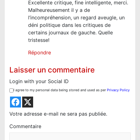
Excellente critique, fine intelligente, merci.
l
Malheureusement il y a de
’
l’incompréhension, un regard aveugle, un
a
déni politique dans les critiques de
r
certains journaux de gauche. Quelle
tristesse!
t
i
Répondre
c
Laisser un commentaire
l
e
Login with your Social ID
I agree to my personal data being stored and used as per
Privacy Policy
Votre adresse e-mail ne sera pas publiée.
Commentaire