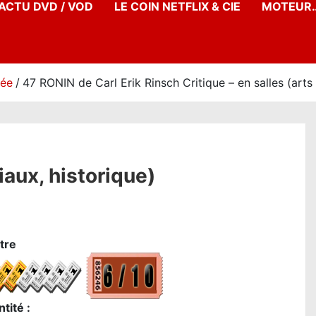
’ACTU DVD / VOD
LE COIN NETFLIX & CIE
MOTEUR…
née
47 RONIN de Carl Erik Rinsch Critique – en salles (arts
iaux, historique)
tre
tité :