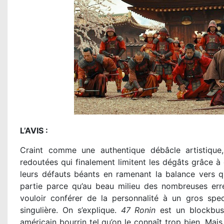
L’AVIS :
Craint comme une authentique débâcle artistiqu
redoutées qui finalement limitent les dégâts grâce à q
leurs défauts béants en ramenant la balance vers 
partie parce qu’au beau milieu des nombreuses err
vouloir conférer de la personnalité à un gros spec
singulière. On s’explique.
47 Ronin
est un blockbust
américain bourrin tel qu’on le connaît trop bien. Mai