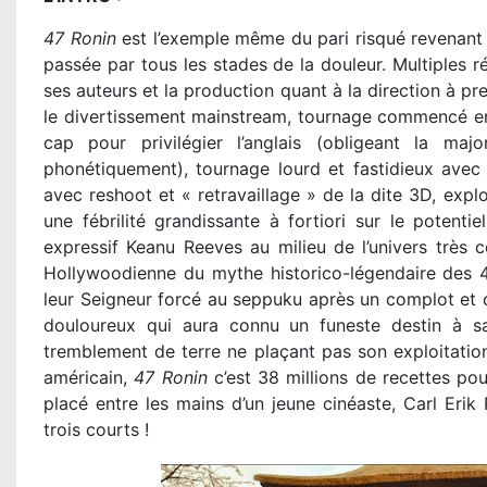
47 Ronin
est l’exemple même du pari risqué revenant d
passée par tous les stades de la douleur. Multiples ré
ses auteurs et la production quant à la direction à pre
le divertissement mainstream, tournage commencé en
cap pour privilégier l’anglais (obligeant la maj
phonétiquement), tournage lourd et fastidieux avec 
avec reshoot et « retravaillage » de la dite 3D, expl
une fébrilité grandissante à fortiori sur le potent
expressif Keanu Reeves au milieu de l’univers très 
Hollywoodienne du mythe historico-légendaire des 4
leur Seigneur forcé au seppuku après un complot et 
douloureux qui aura connu un funeste destin à s
tremblement de terre ne plaçant pas son exploitation
américain,
47 Ronin
c’est 38 millions de recettes po
placé entre les mains d’un jeune cinéaste, Carl Erik 
trois courts !