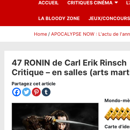
ACCUEIL
CRITIQUES CINÉMA
L
LA BLOODY ZONE
JEUX/CONCOURS
Home
APOCALYPSE NOW : L'actu de l'an
47 RONIN de Carl Erik Rinsch
Critique – en salles (arts mart
Partagez cet article
Mondo-mè
Carte d’iden