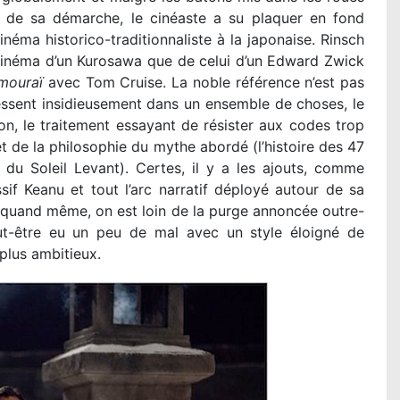
ce de sa démarche, le cinéaste a su plaquer en fond
néma historico-traditionnaliste à la japonaise. Rinsch
 cinéma d’un Kurosawa que de celui d’un Edward Zwick
mouraï
avec Tom Cruise. La noble référence n’est pas
essent insidieusement dans un ensemble de choses, le
ion, le traitement essayant de résister aux codes trop
t de la philosophie du mythe abordé (l’histoire des 47
du Soleil Levant). Certes, il y a les ajouts, comme
if Keanu et tout l’arc narratif déployé autour de sa
 quand même, on est loin de la purge annoncée outre-
ut-être eu un peu de mal avec un style éloigné de
 plus ambitieux.