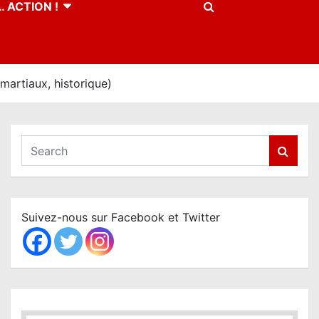
 ACTION !
 martiaux, historique)
S
e
a
r
c
Suivez-nous sur Facebook et Twitter
h