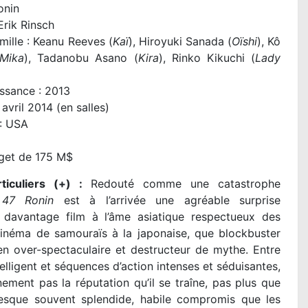
onin
Erik Rinsch
amille : Keanu Reeves (
Kaï
), Hiroyuki Sanada (
Oïshi
), Kô
Mika
), Tadanobu Asano (
Kira
), Rinko Kikuchi (
Lady
ssance : 2013
 avril 2014 (en salles)
 : USA
9
dget de 175 M$
ticuliers (+) :
Redouté comme une catastrophe
,
47 Ronin
est à l’arrivée une agréable surprise
, davantage film à l’âme asiatique respectueux des
inéma de samouraïs à la japonaise, que blockbuster
n over-spectaculaire et destructeur de mythe. Entre
elligent et séquences d’action intenses et séduisantes,
ement pas la réputation qu’il se traîne, pas plus que
resque souvent splendide, habile compromis
que les