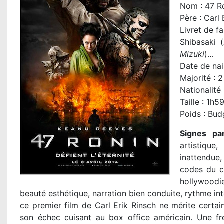
Nom :
47 R
Père : Carl 
Livret de f
Shibasaki (
Mizuki
)…
Date de nai
Majorité : 2
Nationalité
Taille : 1h5
Poids : Bu
Signes par
artistique
inattendue
codes du c
hollywoodie
beauté esthétique, narration bien conduite, rythme int
ce premier film de Carl Erik Rinsch ne mérite certain
son échec cuisant au box office américain. Une f