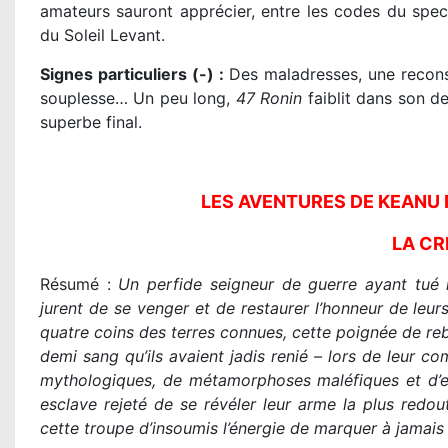
amateurs sauront apprécier,
entre les codes du spec
du Soleil Levant.
Signes particuliers (-) :
Des maladresses, une reconst
souplesse… Un peu long,
47 Ronin
faiblit dans son de
superbe final.
LES AVENTURES DE KEANU 
LA CR
Résumé :
Un perfide seigneur de guerre ayant tué l
jurent de se venger et de restaurer l’honneur de leur
quatre coins des terres connues, cette poignée de rebel
demi sang qu’ils avaient jadis renié – lors de leur c
mythologiques, de métamorphoses maléfiques et d’eff
esclave rejeté de se révéler leur arme la plus redou
cette troupe d’insoumis l’énergie de marquer à jamais l