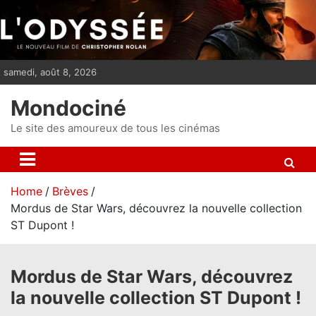
S
k
i
p
samedi, août 8, 2026
t
o
Mondociné
c
o
Le site des amoureux de tous les cinémas
n
t
e
Home
Brèves
n
Mordus de Star Wars, découvrez la nouvelle collection
t
ST Dupont !
Mordus de Star Wars, découvrez
la nouvelle collection ST Dupont !