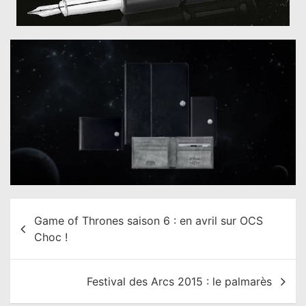
N
Game of Thrones saison 6 : en avril sur OCS
a
Choc !
v
i
Festival des Arcs 2015 : le palmarès
g