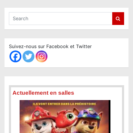
a
t
S
i
e
o
a
n
r
c
d
Suivez-nous sur Facebook et Twitter
h
e
l
’
a
r
Actuellement en salles
t
i
c
l