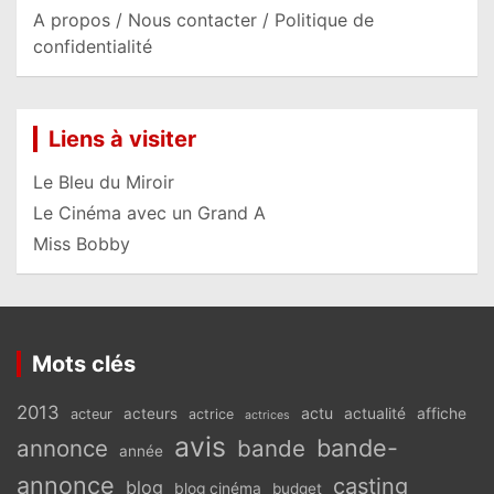
A propos / Nous contacter / Politique de
confidentialité
Liens à visiter
Le Bleu du Miroir
Le Cinéma avec un Grand A
Miss Bobby
Mots clés
2013
actu
acteurs
actualité
affiche
acteur
actrice
actrices
avis
bande-
annonce
bande
année
annonce
casting
blog
blog cinéma
budget