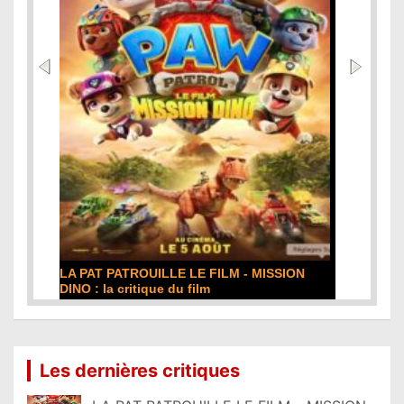
e
DE LA COMÉDIE-FRANÇAISE : la critique du
film
Lire la suite...
Les dernières critiques