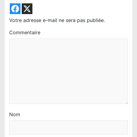
d
e
Votre adresse e-mail ne sera pas publiée.
l
Commentaire
’
a
r
t
i
c
l
e
Nom