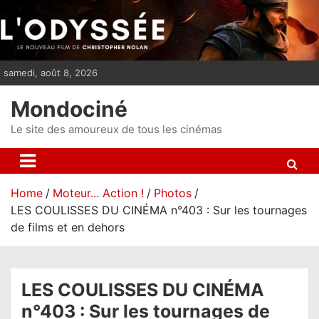
S
k
i
p
samedi, août 8, 2026
t
o
Mondociné
c
o
Le site des amoureux de tous les cinémas
n
t
e
Home
Moteur... Action !
Photos
n
LES COULISSES DU CINÉMA n°403 : Sur les tournages
t
de films et en dehors
LES COULISSES DU CINÉMA
n°403 : Sur les tournages de