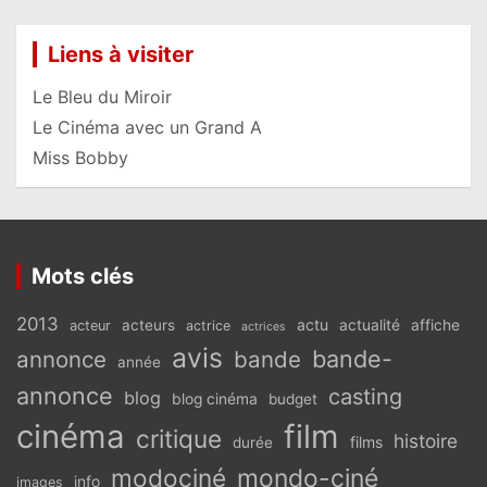
Liens à visiter
Le Bleu du Miroir
Le Cinéma avec un Grand A
Miss Bobby
Mots clés
2013
actu
acteurs
actualité
affiche
acteur
actrice
actrices
avis
bande-
annonce
bande
année
annonce
casting
blog
blog cinéma
budget
cinéma
film
critique
histoire
films
durée
modociné
mondo-ciné
info
images