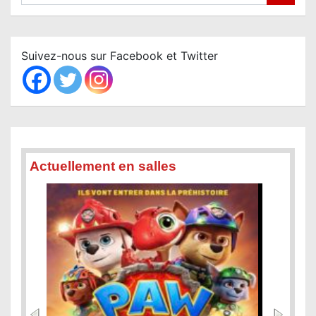
e
a
r
c
Suivez-nous sur Facebook et Twitter
h
Actuellement en salles