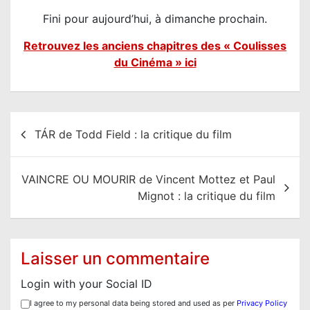
Fini pour aujourd’hui, à dimanche prochain.
Retrouvez les anciens chapitres des « Coulisses
du Cinéma » ici
N
TÁR de Todd Field : la critique du film
a
v
VAINCRE OU MOURIR de Vincent Mottez et Paul
i
Mignot : la critique du film
g
a
t
Laisser un commentaire
i
Login with your Social ID
o
I agree to my personal data being stored and used as per
Privacy Policy
n