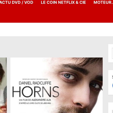
’ACTU DVD / VOD
LE COIN NETFLIX & CIE
MOTEUR…