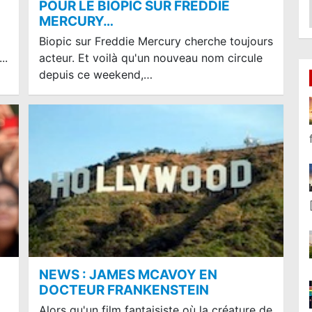
POUR LE BIOPIC SUR FREDDIE
MERCURY…
Biopic sur Freddie Mercury cherche toujours
..
acteur. Et voilà qu'un nouveau nom circule
depuis ce weekend,…
NEWS : JAMES MCAVOY EN
DOCTEUR FRANKENSTEIN
Alors qu'un film fantaisiste où la créature de