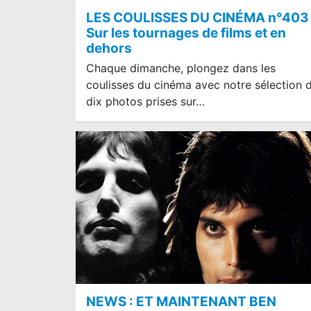
LES COULISSES DU CINÉMA n°403 
Sur les tournages de films et en
dehors
Chaque dimanche, plongez dans les
coulisses du cinéma avec notre sélection 
dix photos prises sur…
NEWS : ET MAINTENANT BEN