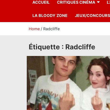
ACCUEIL
CRITIQUES CINÉMA
L
LA BLOODY ZONE
JEUX/CONCOURS
Home
Radcliffe
Étiquette :
Radcliffe