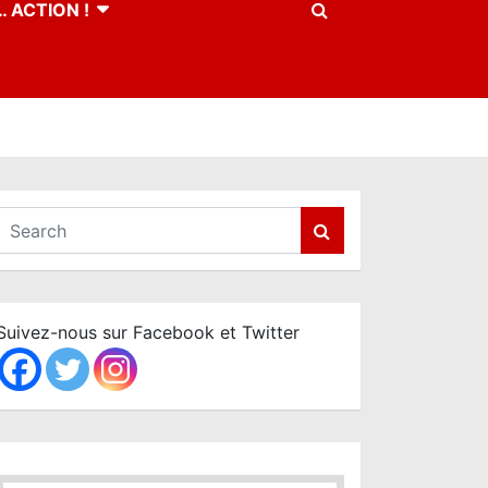
 ACTION !
S
e
a
r
c
Suivez-nous sur Facebook et Twitter
h