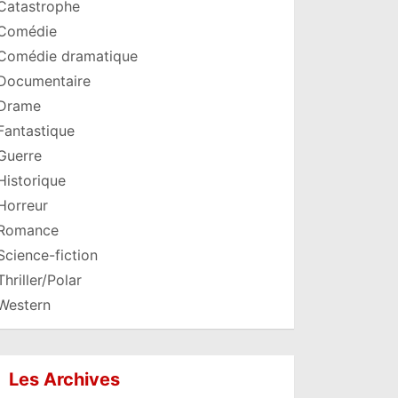
Catastrophe
Comédie
Comédie dramatique
Documentaire
Drame
Fantastique
Guerre
Historique
Horreur
Romance
Science-fiction
Thriller/Polar
Western
Les Archives