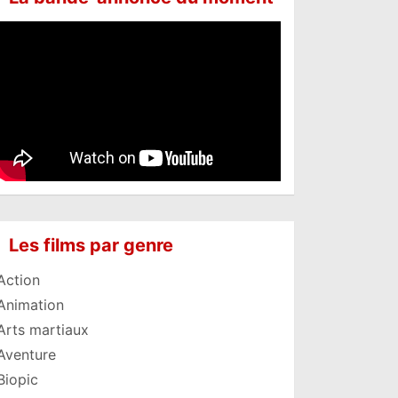
Les films par genre
Action
Animation
Arts martiaux
Aventure
Biopic