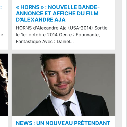
:
« HORNS » : NOUVELLE BANDE-
ANNONCE ET AFFICHE DU FILM
D’ALEXANDRE AJA
HORNS d'Alexandre Aja (USA-2014) Sortie
de
le 1er octobre 2014 Genre : Epouvante,
Fantastique Avec : Daniel…
NEWS : UN NOUVEAU PRÉTENDANT