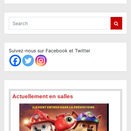
S
e
a
r
c
Suivez-nous sur Facebook et Twitter
h
Actuellement en salles