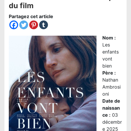
du film
Partagez cet article
Nom
:
Les
enfants
vont
bien
Père :
Nathan
Ambrosi
oni
Date de
naissan
ce :
03
décembr
e 2025