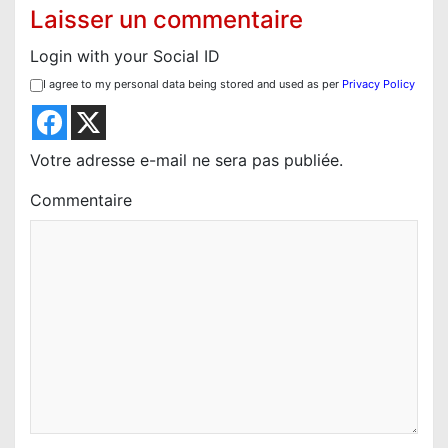
i
Laisser un commentaire
o
Login with your Social ID
n
I agree to my personal data being stored and used as per
Privacy Policy
d
e
l
Votre adresse e-mail ne sera pas publiée.
’
Commentaire
a
r
t
i
c
l
e