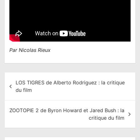
Par Nicolas Rieux
N
LOS TIGRES de Alberto Rodriguez : la critique
a
du film
v
i
ZOOTOPIE 2 de Byron Howard et Jared Bush : la
g
critique du film
a
t