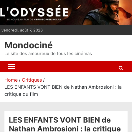
S
k
i
p
vendredi, août 7, 2026
t
o
Mondociné
c
o
Le site des amoureux de tous les cinémas
n
t
e
Home
Critiques
n
LES ENFANTS VONT BIEN de Nathan Ambrosioni : la
t
critique du film
LES ENFANTS VONT BIEN de
Nathan Ambrosioni : la critique