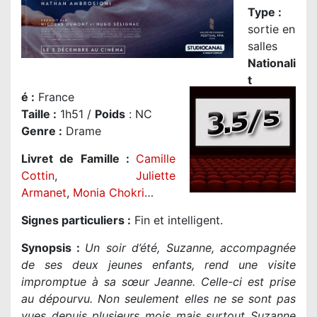
Type :
sortie en
salles
Nationali
t
é
:
France
Taille
:
1h51 /
Poids
: NC
Genre
:
Drame
Livret de Famille :
Camille
Cottin
,
Juliette
Armanet
,
Monia Chokri
…
Signes particuliers :
Fin et intelligent.
Synopsis :
Un soir d’été, Suzanne, accompagnée
de ses deux jeunes enfants, rend une visite
impromptue à sa sœur Jeanne. Celle-ci est prise
au dépourvu. Non seulement elles ne se sont pas
vues depuis plusieurs mois mais surtout Suzanne