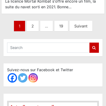
La licence Mortal Kombat s'offre encore un film, la
suite du navet sorti en 2021. Bonne…
N
1
2
…
19
Suivant
a
v
i
S
e
g
a
a
r
t
c
Suivez-nous sur Facebook et Twitter
i
h
o
n
d
e