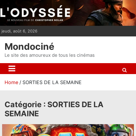
S
k
i
p
jeudi, août 6, 2026
t
o
Mondociné
c
o
Le site des amoureux de tous les cinémas
n
t
e
Home
SORTIES DE LA SEMAINE
n
t
Catégorie :
SORTIES DE LA
SEMAINE