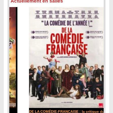
Actuellement en salles
s
a
r
t
i
c
l
e
s
DE LA COMÉDIE-FRANÇAISE : la critique du