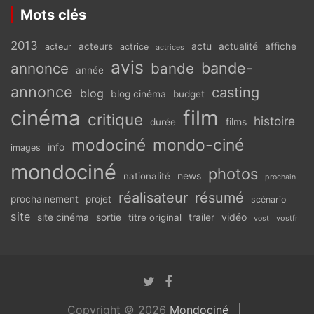
Mots clés
2013
actu
acteurs
actualité
affiche
acteur
actrice
actrices
avis
bande-
annonce
bande
année
annonce
casting
blog
blog cinéma
budget
cinéma
film
critique
histoire
films
durée
modociné
mondo-ciné
info
images
mondociné
photos
news
nationalité
prochain
réalisateur
résumé
prochainement
projet
scénario
site
vidéo
site cinéma
sortie
titre original
trailer
vostfr
vost
Copyright © 2026
Mondociné