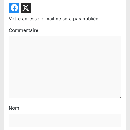
d
e
l
Votre adresse e-mail ne sera pas publiée.
’
Commentaire
a
r
t
i
c
l
e
Nom