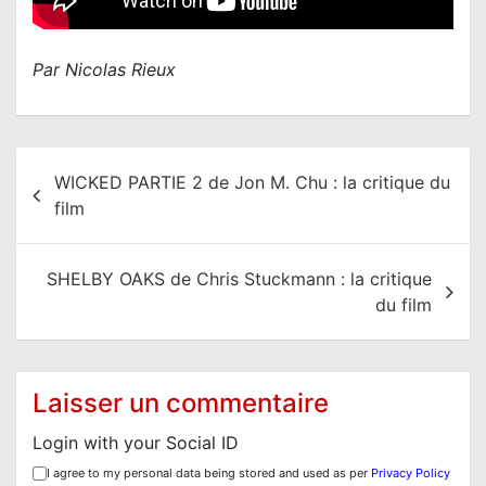
Par Nicolas Rieux
N
WICKED PARTIE 2 de Jon M. Chu : la critique du
a
film
v
i
SHELBY OAKS de Chris Stuckmann : la critique
g
du film
a
t
i
Laisser un commentaire
o
Login with your Social ID
n
I agree to my personal data being stored and used as per
Privacy Policy