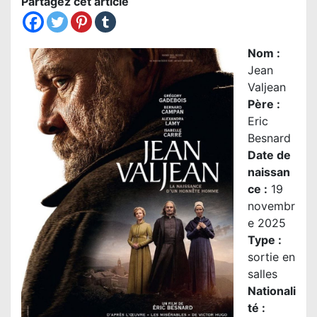
Partagez cet article
Nom
:
Jean
Valjean
Père :
Eric
Besnard
Date de
naissan
ce :
19
novembr
e 2025
Type :
sortie en
salles
Nationali
té
: