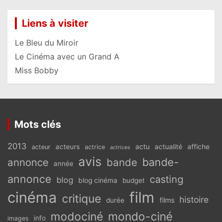
Liens à visiter
Le Bleu du Miroir
Le Cinéma avec un Grand A
Miss Bobby
Mots clés
2013
actu
acteurs
actualité
affiche
acteur
actrice
actrices
avis
bande-
annonce
bande
année
annonce
casting
blog
blog cinéma
budget
cinéma
film
critique
histoire
films
durée
modociné
mondo-ciné
info
images