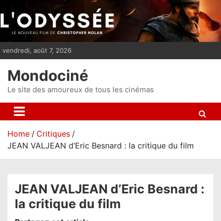
S
k
i
p
vendredi, août 7, 2026
t
o
Mondociné
c
o
Le site des amoureux de tous les cinémas
n
t
e
Home
Critiques
n
JEAN VALJEAN d’Eric Besnard : la critique du film
t
JEAN VALJEAN d’Eric Besnard :
la critique du film