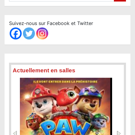
a
r
c
Suivez-nous sur Facebook et Twitter
h
Actuellement en salles