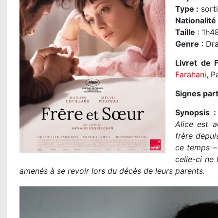
Type :
sorti
Nationalité
Taille
: 1h4
Genre
: Dr
Livret de F
Farahani
, P
Signes part
Synopsis 
Alice est a
frère depui
ce temps – 
celle-ci ne
amenés à se revoir lors du décès de leurs parents.