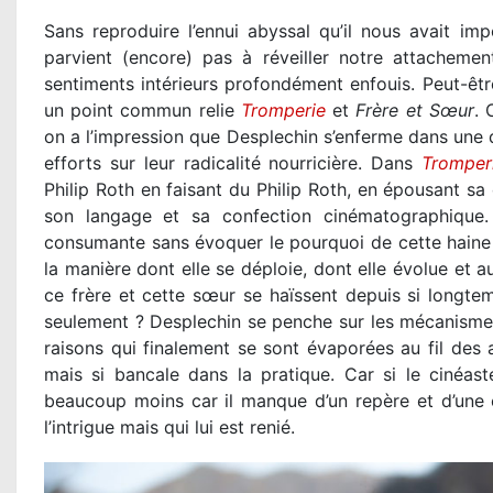
Sans reproduire l’ennui abyssal qu’il nous avait i
parvient (encore) pas à réveiller notre attacheme
sentiments intérieurs profondément enfouis. Peut-être
un point commun relie
Tromperie
et
Frère et Sœur
. 
on a l’impression que Desplechin s’enferme dans une d
efforts sur leur radicalité nourricière. Dans
Tromper
Philip Roth en faisant du Philip Roth, en épousant sa 
son langage et sa confection cinématographique. 
consumante sans évoquer le pourquoi de cette haine v
la manière dont elle se déploie, dont elle évolue et au
ce frère et cette sœur se haïssent depuis si longte
seulement ? Desplechin se penche sur les mécanismes 
raisons qui finalement se sont évaporées au fil des 
mais si bancale dans la pratique. Car si le cinéaste
beaucoup moins car il manque d’un repère et d’une em
l’intrigue mais qui lui est renié.