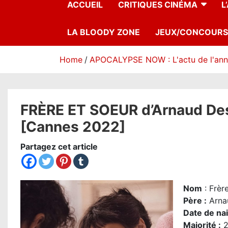
ACCUEIL
CRITIQUES CINÉMA
L
LA BLOODY ZONE
JEUX/CONCOURS
Home
APOCALYPSE NOW : L'actu de l'an
FRÈRE ET SOEUR d’Arnaud Despl
[Cannes 2022]
Partagez cet article
Nom
: Frèr
Père
:
Arna
Date de na
Majorité
:
2