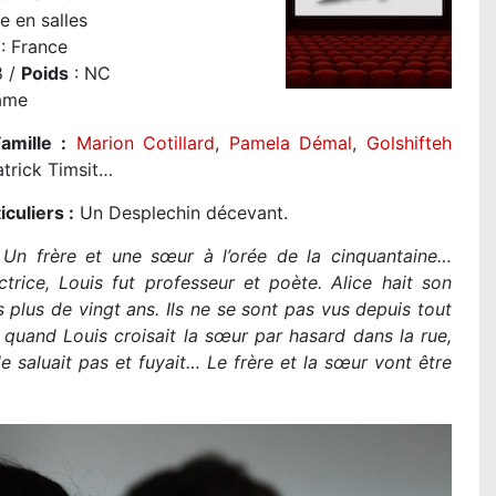
e en salles
: France
8 /
Poids
: NC
ame
amille :
Marion Cotillard
,
Pamela Démal
,
Golshifteh
atrick Timsit…
iculiers :
Un Desplechin décevant.
:
Un frère et une sœur à l’orée de la cinquantaine…
ctrice, Louis fut professeur et poète. Alice hait son
s plus de vingt ans. Ils ne se sont pas vus depuis tout
quand Louis croisait la sœur par hasard dans la rue,
 le saluait pas et fuyait… Le frère et la sœur vont être