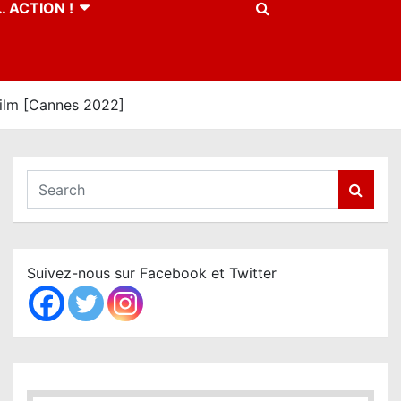
 ACTION !
film [Cannes 2022]
S
e
a
r
c
Suivez-nous sur Facebook et Twitter
h