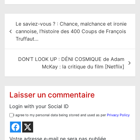
N
Le saviez-vous ? : Chance, malchance et ironie
a
cannoise, l’histoire des 400 Coups de François
v
Truffaut…
i
g
DON’T LOOK UP : DÉNI COSMIQUE de Adam
a
McKay : la critique du film [Netflix]
t
i
o
Laisser un commentaire
n
Login with your Social ID
d
I agree to my personal data being stored and used as per
Privacy Policy
e
l
Votre adresse e-mail ne sera pas publiée.