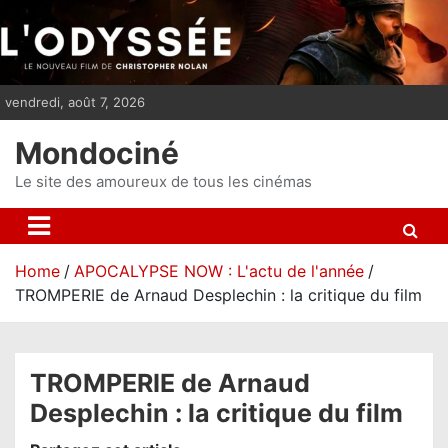
S
k
i
p
vendredi, août 7, 2026
t
o
Mondociné
c
o
Le site des amoureux de tous les cinémas
n
t
e
Home
APOCALYPSE NOW : L'actu de l'année
n
TROMPERIE de Arnaud Desplechin : la critique du film
t
TROMPERIE de Arnaud
Desplechin : la critique du film