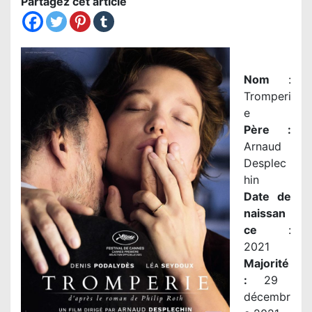
Partagez cet article
Nom
:
Tromperi
e
Père
:
Arnaud
Desplec
hin
Date de
naissan
ce
:
2021
Majorité
:
29
décembr