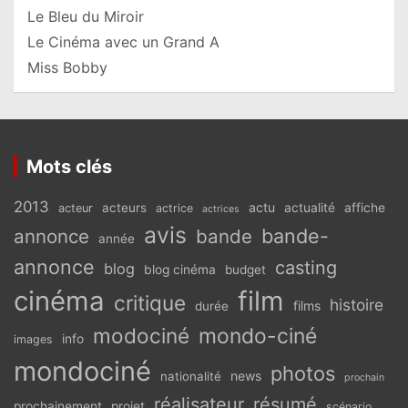
Le Bleu du Miroir
Le Cinéma avec un Grand A
Miss Bobby
Mots clés
2013
actu
acteurs
actualité
affiche
acteur
actrice
actrices
avis
bande-
annonce
bande
année
annonce
casting
blog
blog cinéma
budget
cinéma
film
critique
histoire
films
durée
modociné
mondo-ciné
info
images
mondociné
photos
news
nationalité
prochain
réalisateur
résumé
prochainement
projet
scénario