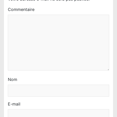
’
a
Commentaire
r
t
i
c
l
e
Nom
E-mail