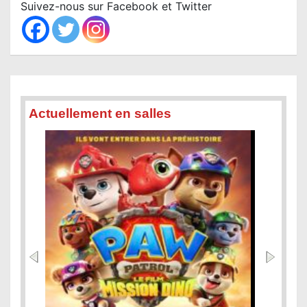
c
Suivez-nous sur Facebook et Twitter
h
Actuellement en salles