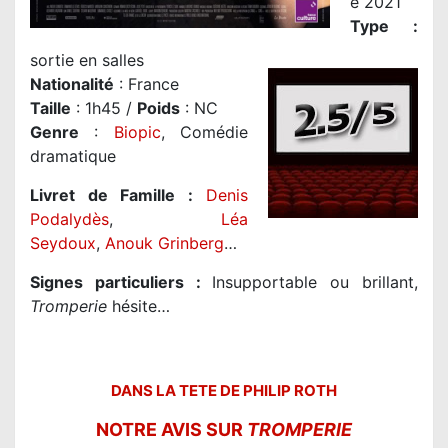
e 2021
Type :
sortie en salles
Nationalité
:
France
Taille
: 1h45 /
Poids
: NC
Genre
:
Biopic
, Comédie
dramatique
Livret de Famille :
Denis
Podalydès
,
Léa
Seydoux
,
Anouk Grinberg
…
Signes particuliers :
Insupportable ou brillant,
Tromperie
hésite…
DANS LA TETE DE PHILIP ROTH
NOTRE AVIS SUR
TROMPERIE