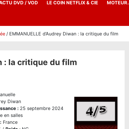
’ACTU DVD / VOD
LE COIN NETFLIX & CIE
MOTEUR…
née
EMMANUELLE d’Audrey Diwan : la critique du film
la critique du film
nuelle
rey Diwan
issance :
25 septembre 2024
e en salles
:
France