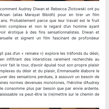
oir comment Audrey Diwan et Rebecca Zlotowski ont pu
san (alias Marayat Bibidh) pour en tirer un film
ans. Probablement parce que leur travail est le fruit
inin complexe et non le regard d’un homme ayant
oir érotique à des fins sensationnalistes. Diwan et
nuelle
et signent un film fascinant de profondeur
git pas d’un « remake ») explore les tréfonds du désir,
 en infiltrant des interstices rarement recherchés au
ir fait le tour, d’avoir épuisé tout son propre plaisir
plexes du désir et du plaisir,
Emmanuelle
élabore le
uver des sensations perdues, à assouvir un besoin de
rtaines normes devenues monotones, l’héroïne d’Audrey
, elle consomme plus par besoin que par envie ardente.
sissable va peut-être la (re)mettre sur le chemin de