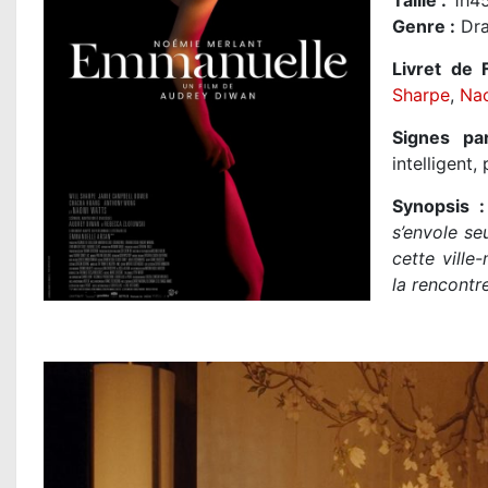
Taille
:
1h45
Genre
:
Dr
Livret de F
Sharpe
,
Na
Signes par
intelligent,
Synopsis :
s’envole se
cette ville
la rencontr