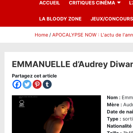
ACCUEIL
CRITIQUES CINÉMA
L
LA BLOODY ZONE
JEUX/CONCOURS
Home
APOCALYPSE NOW : L'actu de l'an
EMMANUELLE d’Audrey Diwan : 
Partagez cet article
Nom
:
Emma
Mère :
Aud
Date de na
Type :
sorti
Nationalité