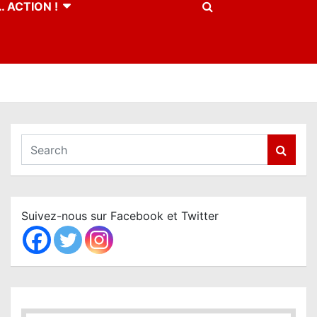
 ACTION !
S
e
a
r
c
Suivez-nous sur Facebook et Twitter
h