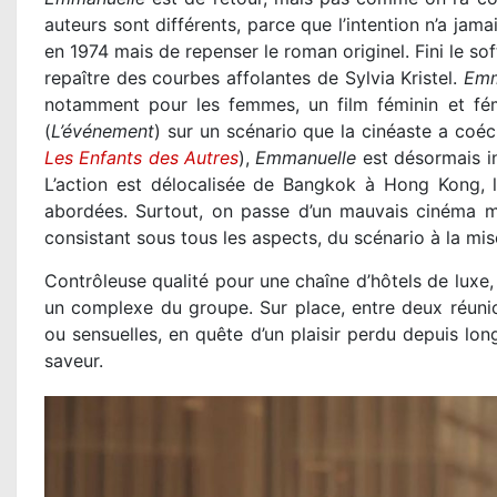
auteurs sont différents, parce que l’intention n’a jama
en 1974 mais de repenser le roman originel. Fini le so
repaître des courbes affolantes de Sylvia Kristel.
Emm
notamment pour les femmes, un film féminin et fémi
(
L’événement
) sur un scénario que la cinéaste a coé
Les Enfants des Autres
),
Emmanuelle
est désormais in
L’action est délocalisée de Bangkok à Hong Kong, l’
abordées. Surtout, on passe d’un mauvais cinéma m
consistant sous tous les aspects, du scénario à la mis
Contrôleuse qualité pour une chaîne d’hôtels de luxe
un complexe du groupe. Sur place, entre deux réunion
ou sensuelles, en quête d’un plaisir perdu depuis lo
saveur.