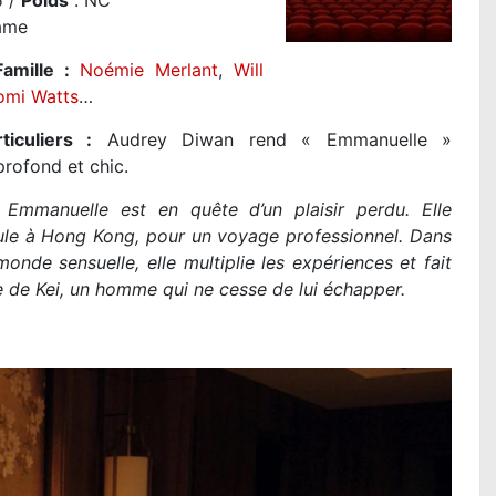
 /
Poids
: NC
ame
amille :
Noémie Merlant
,
Will
omi Watts
…
ticuliers :
Audrey Diwan rend « Emmanuelle »
 profond et chic.
Emmanuelle est en quête d’un plaisir perdu. Elle
ule à Hong Kong, pour un voyage professionnel. Dans
-monde sensuelle, elle multiplie les expériences et fait
e de Kei, un homme qui ne cesse de lui échapper.