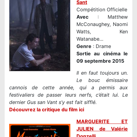
Sant
Compétition Officielle
Avec
: Matthew
McConaughey, Naomi
Watts, Ken
Watanabe…
Genre
: Drame
Sortie au cinéma le
09 septembre 2015
Il en faut toujours un.
Le bouc émissaire
cannois de cette année, qui a permis aux
festivaliers de passer leurs nerfs, c’était lui. Le
dernier Gus san Vant s’y est fait sifflé.
Découvrez la critique du film ici
MARGUERITE ET
JULIEN de Valérie
Donzelli