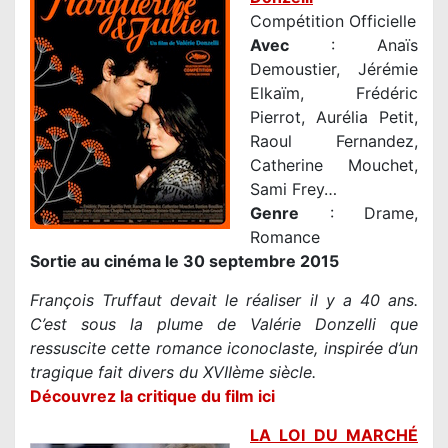
Compétition Officielle
Avec
: Anaïs
Demoustier, Jérémie
Elkaïm, Frédéric
Pierrot, Aurélia Petit,
Raoul Fernandez,
Catherine Mouchet,
Sami Frey…
Genre
: Drame,
Romance
Sortie au cinéma le 30 septembre 2015
François Truffaut devait le réaliser il y a 40 ans.
C’est sous la plume de Valérie Donzelli que
ressuscite cette romance iconoclaste, inspirée d’un
tragique fait divers du XVIIème siècle.
Découvrez la critique du film ici
LA LOI DU MARCHÉ