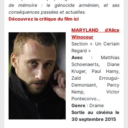
de mémoire : le génocide arménien, et ses
conséquences passées et actuelles.
Découvrez la critique du film ici
MARYLAND d’Alice
Winocour
Section « Un Certain
Regard »
Avec
: Matthias
Schoenaerts, Diane
Kruger, Paul Hamy,
Zaïd Errougui-
Demonsant, Percy
Kemp, Victor
Pontecorvo…
Genre
: Drame
Sortie au cinéma le
30 septembre 2015