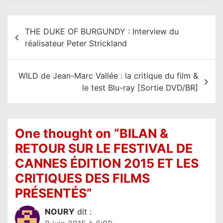
N
THE DUKE OF BURGUNDY : Interview du
a
réalisateur Peter Strickland
v
i
WILD de Jean-Marc Vallée : la critique du film &
g
le test Blu-ray [Sortie DVD/BR]
a
t
i
One thought on “
BILAN &
o
RETOUR SUR LE FESTIVAL DE
n
CANNES ÉDITION 2015 ET LES
d
CRITIQUES DES FILMS
e
PRÉSENTÉS
”
l
NOURY
dit :
’