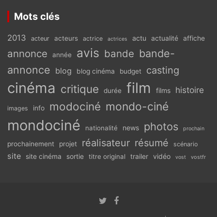
Mots clés
2013
actu
acteurs
actualité
affiche
acteur
actrice
actrices
avis
bande-
annonce
bande
année
annonce
casting
blog
blog cinéma
budget
cinéma
film
critique
histoire
films
durée
modociné
mondo-ciné
info
images
mondociné
photos
news
nationalité
prochain
réalisateur
résumé
prochainement
projet
scénario
site
vidéo
site cinéma
sortie
titre original
trailer
vostfr
vost