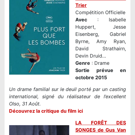
Trier
Compétition Officielle
Avec
: Isabelle
Huppert, Jesse
Eisenberg, Gabriel
Byrne, Amy Ryan,
David Strathairn,
Devin Druid…
Genre
: Drame
Sortie prévue en
octobre 2015
Un drame familial sur le deuil porté par un casting
international, signé du réalisateur de l’excellent
Olso, 31 Août.
Découvrez la critique du film ici
LA FORÊT DES
SONGES de Gus Van