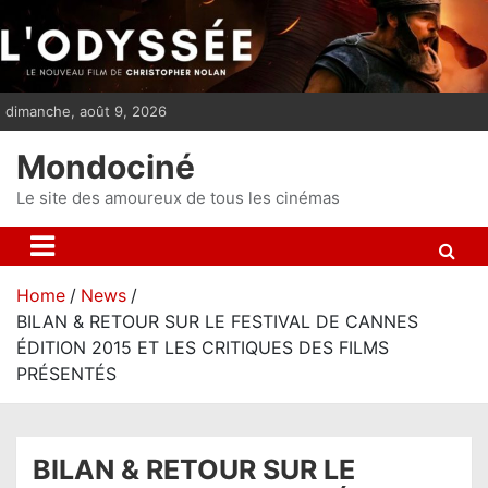
S
k
i
p
dimanche, août 9, 2026
t
o
Mondociné
c
o
Le site des amoureux de tous les cinémas
n
t
e
Home
News
n
BILAN & RETOUR SUR LE FESTIVAL DE CANNES
t
ÉDITION 2015 ET LES CRITIQUES DES FILMS
PRÉSENTÉS
BILAN & RETOUR SUR LE