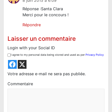
8 juin 2015 à 6:09
a
Réponse :Santa Clara
r
Merci pour le concours !
t
Répondre
i
c
Laisser un commentaire
l
Login with your Social ID
e
I agree to my personal data being stored and used as per
Privacy Policy
Votre adresse e-mail ne sera pas publiée.
Commentaire