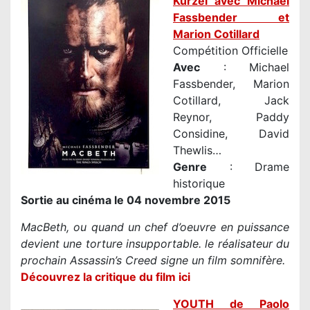
Kurzel avec Michael
Fassbender et
Marion Cotillard
Compétition Officielle
Avec
: Michael
Fassbender, Marion
Cotillard, Jack
Reynor, Paddy
Considine, David
Thewlis…
Genre
: Drame
historique
Sortie au cinéma le 04 novembre 2015
MacBeth, ou quand un chef d’oeuvre en puissance
devient une torture insupportable. le réalisateur du
prochain Assassin’s Creed signe un film somnifère.
Découvrez la critique du film ici
YOUTH de Paolo