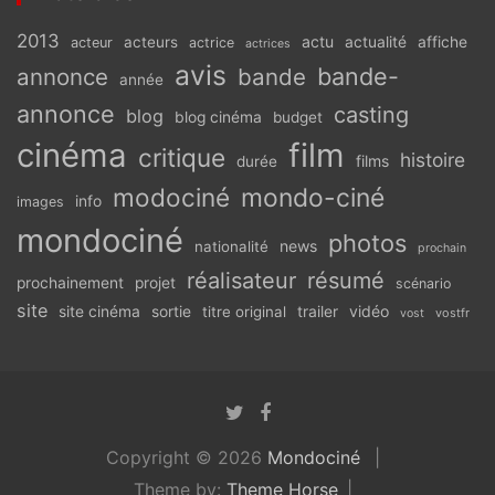
2013
actu
acteurs
actualité
affiche
acteur
actrice
actrices
avis
bande-
annonce
bande
année
annonce
casting
blog
blog cinéma
budget
cinéma
film
critique
histoire
films
durée
modociné
mondo-ciné
info
images
mondociné
photos
news
nationalité
prochain
réalisateur
résumé
prochainement
projet
scénario
site
vidéo
site cinéma
sortie
titre original
trailer
vostfr
vost
Copyright © 2026
Mondociné
Theme by:
Theme Horse