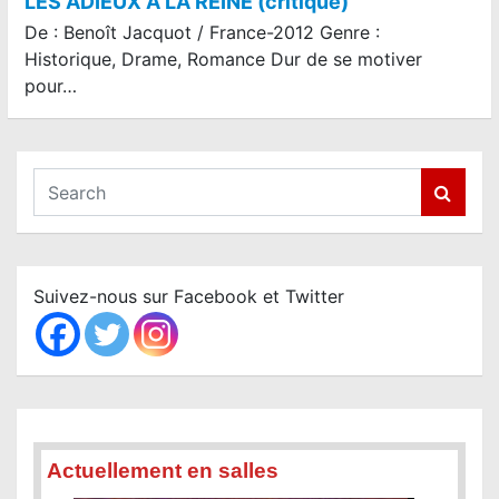
LES ADIEUX À LA REINE (critique)
De : Benoît Jacquot / France-2012 Genre :
Historique, Drame, Romance Dur de se motiver
pour…
S
e
a
r
c
Suivez-nous sur Facebook et Twitter
h
Actuellement en salles