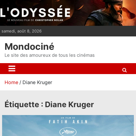
S
k
i
p
samedi, août 8, 2026
t
o
Mondociné
c
o
Le site des amoureux de tous les cinémas
n
t
e
Home
Diane Kruger
n
t
Étiquette :
Diane Kruger