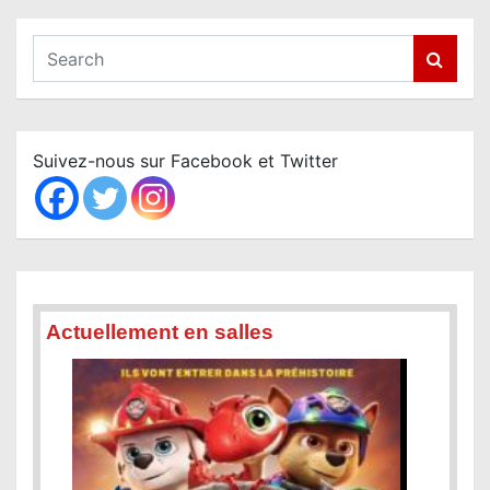
S
e
a
r
c
Suivez-nous sur Facebook et Twitter
h
Actuellement en salles