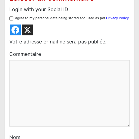
n
Login with your Social ID
d
I agree to my personal data being stored and used as per
Privacy Policy
e
l
’
Votre adresse e-mail ne sera pas publiée.
a
Commentaire
r
t
i
c
l
e
Nom