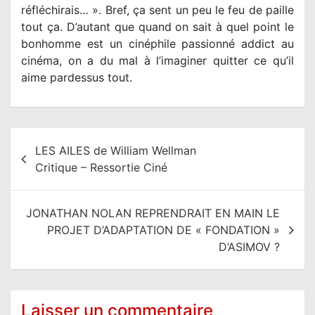
réfléchirais… ». Bref, ça sent un peu le feu de paille
tout ça. D’autant que quand on sait à quel point le
bonhomme est un cinéphile passionné addict au
cinéma, on a du mal à l’imaginer quitter ce qu’il
aime pardessus tout.
N
LES AILES de William Wellman
a
Critique – Ressortie Ciné
v
i
JONATHAN NOLAN REPRENDRAIT EN MAIN LE
g
PROJET D’ADAPTATION DE « FONDATION »
a
D’ASIMOV ?
t
i
o
Laisser un commentaire