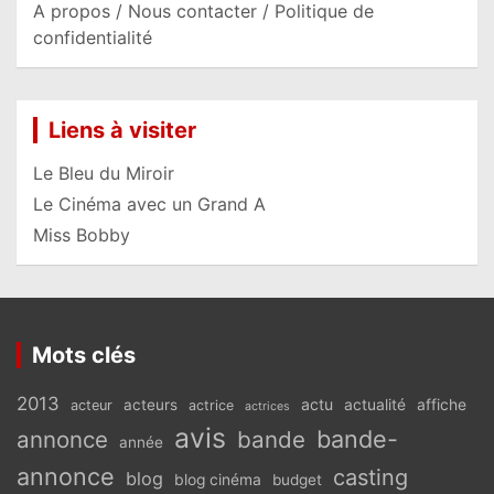
A propos / Nous contacter / Politique de
confidentialité
Liens à visiter
Le Bleu du Miroir
Le Cinéma avec un Grand A
Miss Bobby
Mots clés
2013
actu
acteurs
actualité
affiche
acteur
actrice
actrices
avis
bande-
annonce
bande
année
annonce
casting
blog
blog cinéma
budget