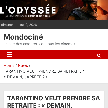
S
k
i
p
dimanche, août 9, 2026
t
o
Mondociné
c
o
Le site des amoureux de tous les cinémas
n
t
e
Home
News
n
TARANTINO VEUT PRENDRE SA RETRAITE :
t
« DEMAIN, J’ARRÊTE ? »
TARANTINO VEUT PRENDRE SA
RETRAITE : « DEMAIN,