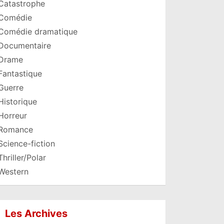
Catastrophe
Comédie
Comédie dramatique
Documentaire
Drame
Fantastique
Guerre
Historique
Horreur
Romance
Science-fiction
Thriller/Polar
Western
Les Archives