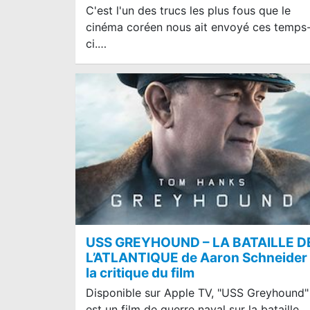
C'est l'un des trucs les plus fous que le
cinéma coréen nous ait envoyé ces temps
ci.…
USS GREYHOUND – LA BATAILLE D
L’ATLANTIQUE de Aaron Schneider 
la critique du film
Disponible sur Apple TV, "USS Greyhound"
est un film de guerre naval sur la bataille