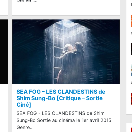
Dérive",…
SEA FOG – LES CLANDESTINS de
Shim Sung-Bo [Critique – Sortie
Ciné]
SEA FOG - LES CLANDESTINS de Shim
Sung-Bo Sortie au cinéma le 1er avril 2015
Genre…