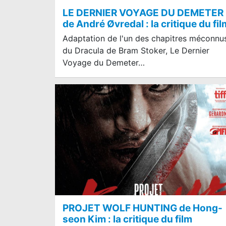
LE DERNIER VOYAGE DU DEMETER
de André Øvredal : la critique du fil
Adaptation de l'un des chapitres méconnu
du Dracula de Bram Stoker, Le Dernier
Voyage du Demeter…
PROJET WOLF HUNTING de Hong-
seon Kim : la critique du film