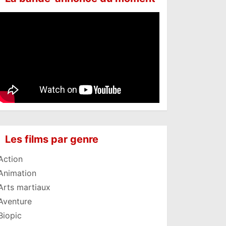
Les films par genre
Action
Animation
Arts martiaux
Aventure
Biopic