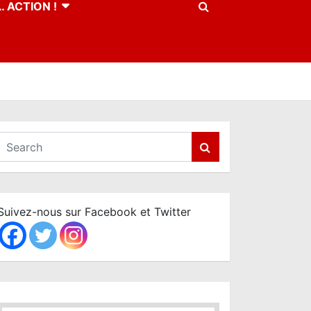
 ACTION !
S
e
a
r
c
Suivez-nous sur Facebook et Twitter
h