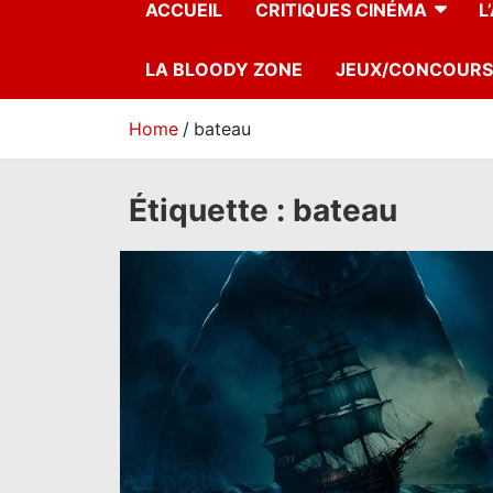
ACCUEIL
CRITIQUES CINÉMA
L
LA BLOODY ZONE
JEUX/CONCOURS
Home
bateau
Étiquette :
bateau