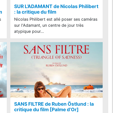
SUR L’ADAMANT de Nicolas Philibert
m
: la critique du film
s
Nicolas Philibert est allé poser ses caméras
sur l'Adamant, un centre de jour très
atypique pour…
LA PAT PATROUILLE LE FILM -
SANS FILTRE de Ruben Östlund : la
MISSION DINO : la critique du film
critique du film [Palme d’Or]