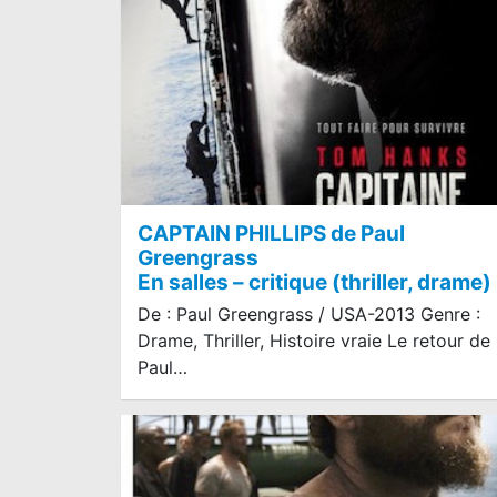
CAPTAIN PHILLIPS de Paul
Greengrass
En salles – critique (thriller, drame)
De : Paul Greengrass / USA-2013 Genre :
Drame, Thriller, Histoire vraie Le retour de
Paul…