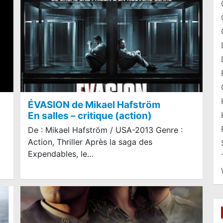
ÉVASION de Mikael Hafström
En salles – critique (action)
De : Mikael Hafström / USA-2013 Genre :
Action, Thriller Après la saga des
Expendables, le…