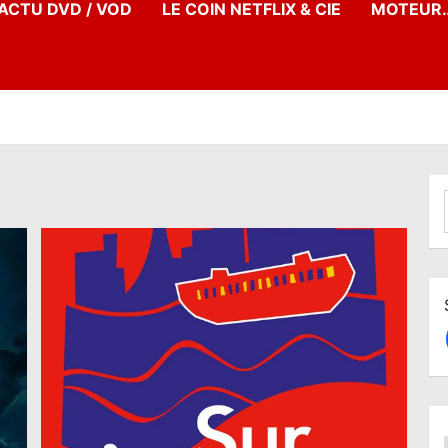
’ACTU DVD / VOD
LE COIN NETFLIX & CIE
MOTEUR…