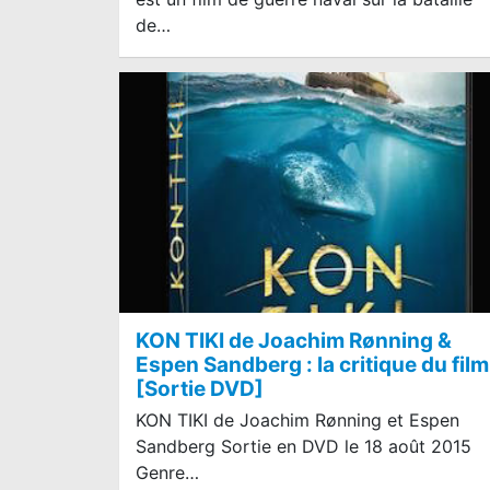
de…
KON TIKI de Joachim Rønning &
Espen Sandberg : la critique du film
[Sortie DVD]
KON TIKI de Joachim Rønning et Espen
Sandberg Sortie en DVD le 18 août 2015
Genre…