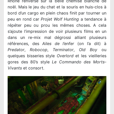
Rhone renversé sur la belle chemise blanche de
noël. Mais le jeu du chat et la souris en huis-clos à
bord d’un cargo en plein chaos finit par tourner un
peu en rond car
Projet Wolf Hunting
a tendance à
répéter peu ou prou les mêmes choses. A cela
s’ajoute l’impression de voir plusieurs films en un
dans un re-mix mal dégrossi alliant plusieurs
références, des
Ailes de l’enfer
Predator
,
Robocop
,
Terminator
,
Old Boy
ou
quelques bisseries style
Overlord
et les vieilleries
gores des 80’s style
Le Commando des Morts-
Vivants
et consort.