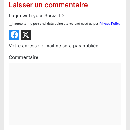
o
Laisser un commentaire
n
Login with your Social ID
d
I agree to my personal data being stored and used as per
Privacy Policy
e
l
’
Votre adresse e-mail ne sera pas publiée.
a
Commentaire
r
t
i
c
l
e