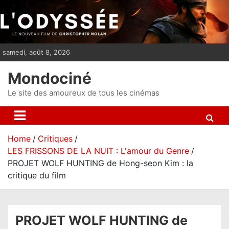
S
k
i
p
samedi, août 8, 2026
t
o
Mondociné
c
o
Le site des amoureux de tous les cinémas
n
t
e
Home
Critiques
n
LES FRISSONS DE LA NUIT : L'amour du Genre
t
PROJET WOLF HUNTING de Hong-seon Kim : la
critique du film
PROJET WOLF HUNTING de