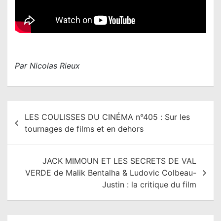
Par Nicolas Rieux
N
LES COULISSES DU CINÉMA n°405 : Sur les
a
tournages de films et en dehors
v
i
JACK MIMOUN ET LES SECRETS DE VAL
g
VERDE de Malik Bentalha & Ludovic Colbeau-
a
Justin : la critique du film
t
i