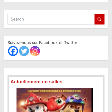
S
e
a
r
c
Suivez-nous sur Facebook et Twitter
h
Actuellement en salles