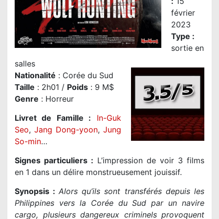
:
15
février
2023
Type :
sortie en
salles
Nationalité
: Corée du Sud
Taille
: 2h01 /
Poids
: 9 M$
Genre
: Horreur
Livret de Famille :
In-Guk
Seo
,
Jang Dong-yoon
,
Jung
So-min
…
Signes particuliers :
L’impression de voir 3 films
en 1 dans un délire monstrueusement jouissif.
Synopsis :
Alors qu’ils sont transférés depuis les
Philippines vers la Corée du Sud par un navire
cargo, plusieurs dangereux criminels provoquent