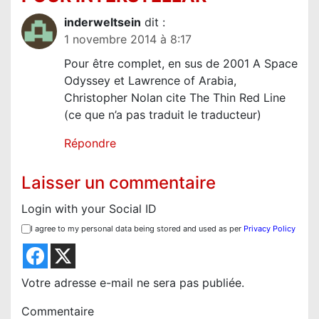
’
inderweltsein
dit :
a
1 novembre 2014 à 8:17
r
Pour être complet, en sus de 2001 A Space
t
Odyssey et Lawrence of Arabia,
Christopher Nolan cite The Thin Red Line
i
(ce que n’a pas traduit le traducteur)
c
l
Répondre
e
Laisser un commentaire
Login with your Social ID
I agree to my personal data being stored and used as per
Privacy Policy
Votre adresse e-mail ne sera pas publiée.
Commentaire