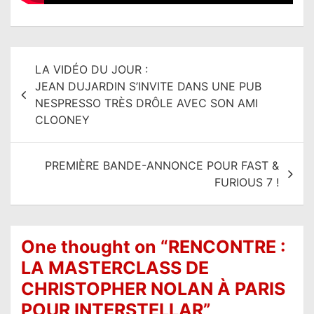
N
LA VIDÉO DU JOUR :
a
JEAN DUJARDIN S’INVITE DANS UNE PUB
v
NESPRESSO TRÈS DRÔLE AVEC SON AMI
i
CLOONEY
g
a
PREMIÈRE BANDE-ANNONCE POUR FAST &
t
FURIOUS 7 !
i
o
n
One thought on “
RENCONTRE :
d
LA MASTERCLASS DE
e
CHRISTOPHER NOLAN À PARIS
l
POUR INTERSTELLAR
”