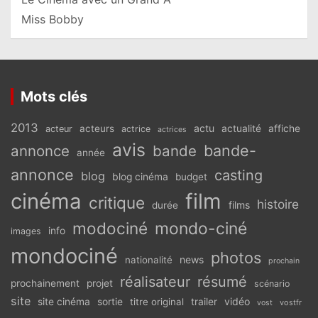
Miss Bobby
Mots clés
2013
actu
acteurs
actualité
affiche
acteur
actrice
actrices
avis
bande-
annonce
bande
année
annonce
casting
blog
blog cinéma
budget
cinéma
film
critique
histoire
films
durée
modociné
mondo-ciné
info
images
mondociné
photos
news
nationalité
prochain
réalisateur
résumé
prochainement
projet
scénario
site
vidéo
site cinéma
sortie
titre original
trailer
vostfr
vost