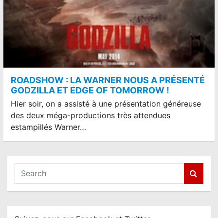
ROADSHOW : LA WARNER NOUS A PRÉSENTÉ
GODZILLA ET EDGE OF TOMORROW !
Hier soir, on a assisté à une présentation généreuse
des deux méga-productions très attendues
estampillés Warner…
S
e
a
r
c