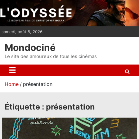
S
k
i
p
samedi, août 8, 2026
t
o
Mondociné
c
o
Le site des amoureux de tous les cinémas
n
t
e
Home
présentation
n
t
Étiquette :
présentation