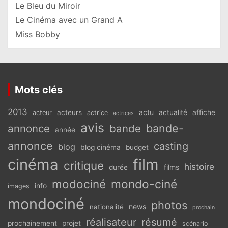
Le Bleu du Miroir
Le Cinéma avec un Grand A
Miss Bobby
Mots clés
2013
actu
acteurs
actualité
affiche
acteur
actrice
actrices
avis
bande-
annonce
bande
année
annonce
casting
blog
blog cinéma
budget
cinéma
film
critique
histoire
films
durée
modociné
mondo-ciné
info
images
mondociné
photos
news
nationalité
prochain
réalisateur
résumé
prochainement
projet
scénario