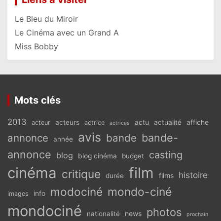
Le Bleu du Miroir
Le Cinéma avec un Grand A
Miss Bobby
Mots clés
2013
actu
acteurs
actualité
affiche
acteur
actrice
actrices
avis
bande-
annonce
bande
année
annonce
casting
blog
blog cinéma
budget
cinéma
film
critique
histoire
films
durée
modociné
mondo-ciné
info
images
mondociné
photos
news
nationalité
prochain