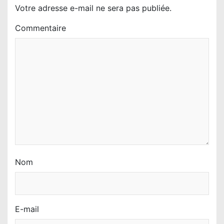
l
Votre adresse e-mail ne sera pas publiée.
’
Commentaire
a
r
t
i
c
l
e
Nom
E-mail