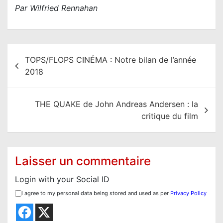
Par Wilfried Rennahan
N
TOPS/FLOPS CINÉMA : Notre bilan de l’année
a
2018
v
i
THE QUAKE de John Andreas Andersen : la
g
critique du film
a
t
i
Laisser un commentaire
o
Login with your Social ID
n
I agree to my personal data being stored and used as per
Privacy Policy
d
e