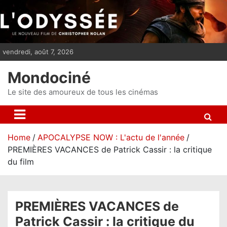
S
k
i
p
vendredi, août 7, 2026
t
o
Mondociné
c
o
Le site des amoureux de tous les cinémas
n
t
e
Home
APOCALYPSE NOW : L'actu de l'année
n
PREMIÈRES VACANCES de Patrick Cassir : la critique
t
du film
PREMIÈRES VACANCES de
Patrick Cassir : la critique du