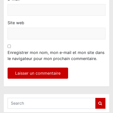
Site web
Enregistrer mon nom, mon e-mail et mon site dans
le navigateur pour mon prochain commentaire.
S
e
a