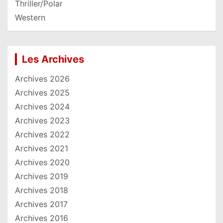
Thriller/Polar
Western
Les Archives
Archives 2026
Archives 2025
Archives 2024
Archives 2023
Archives 2022
Archives 2021
Archives 2020
Archives 2019
Archives 2018
Archives 2017
Archives 2016