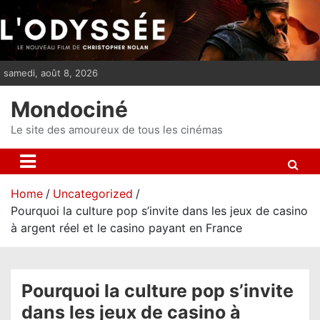
S
k
i
p
samedi, août 8, 2026
t
o
Mondociné
c
o
Le site des amoureux de tous les cinémas
n
t
e
Home
Uncategorized
n
Pourquoi la culture pop s’invite dans les jeux de casino
t
à argent réel et le casino payant en France
Pourquoi la culture pop s’invite
dans les jeux de casino à