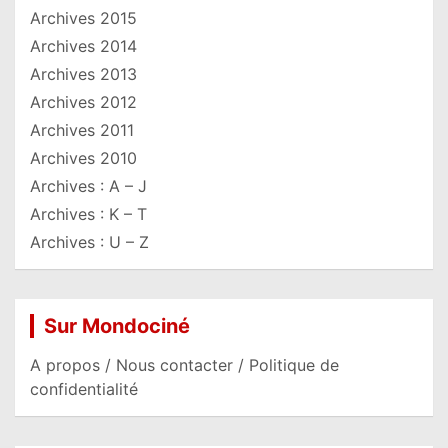
Archives 2015
Archives 2014
Archives 2013
Archives 2012
Archives 2011
Archives 2010
Archives : A – J
Archives : K – T
Archives : U – Z
Sur Mondociné
A propos / Nous contacter / Politique de
confidentialité