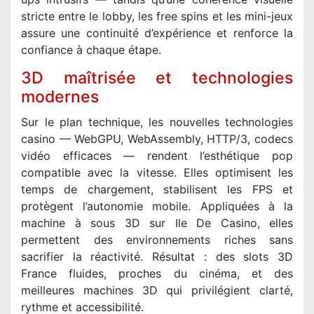
stricte entre le lobby, les free spins et les mini-jeux
assure une continuité d’expérience et renforce la
confiance à chaque étape.
3D maîtrisée et technologies
modernes
Sur le plan technique, les nouvelles technologies
casino — WebGPU, WebAssembly, HTTP/3, codecs
vidéo efficaces — rendent l’esthétique pop
compatible avec la vitesse. Elles optimisent les
temps de chargement, stabilisent les FPS et
protègent l’autonomie mobile. Appliquées à la
machine à sous 3D sur Ile De Casino, elles
permettent des environnements riches sans
sacrifier la réactivité. Résultat : des slots 3D
France fluides, proches du cinéma, et des
meilleures machines 3D qui privilégient clarté,
rythme et accessibilité.