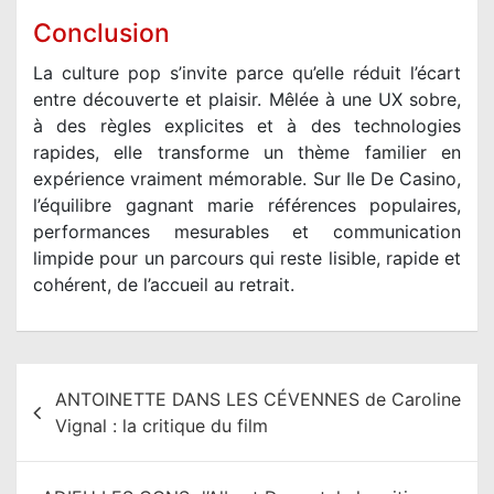
Conclusion
La culture pop s’invite parce qu’elle réduit l’écart
entre découverte et plaisir. Mêlée à une UX sobre,
à des règles explicites et à des technologies
rapides, elle transforme un thème familier en
expérience vraiment mémorable. Sur Ile De Casino,
l’équilibre gagnant marie références populaires,
performances mesurables et communication
limpide pour un parcours qui reste lisible, rapide et
cohérent, de l’accueil au retrait.
N
ANTOINETTE DANS LES CÉVENNES de Caroline
a
Vignal : la critique du film
v
i