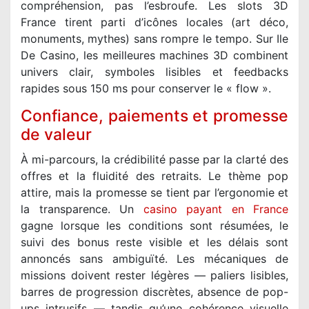
compréhension, pas l’esbroufe. Les slots 3D
France tirent parti d’icônes locales (art déco,
monuments, mythes) sans rompre le tempo. Sur Ile
De Casino, les meilleures machines 3D combinent
univers clair, symboles lisibles et feedbacks
rapides sous 150 ms pour conserver le « flow ».
Confiance, paiements et promesse
de valeur
À mi-parcours, la crédibilité passe par la clarté des
offres et la fluidité des retraits. Le thème pop
attire, mais la promesse se tient par l’ergonomie et
la transparence. Un
casino payant en France
gagne lorsque les conditions sont résumées, le
suivi des bonus reste visible et les délais sont
annoncés sans ambiguïté. Les mécaniques de
missions doivent rester légères — paliers lisibles,
barres de progression discrètes, absence de pop-
ups intrusifs — tandis qu’une cohérence visuelle