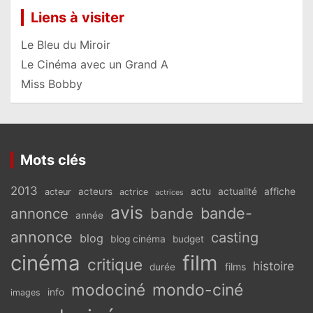
Liens à visiter
Le Bleu du Miroir
Le Cinéma avec un Grand A
Miss Bobby
Mots clés
2013
actu
acteurs
actualité
affiche
acteur
actrice
actrices
avis
bande-
annonce
bande
année
annonce
casting
blog
blog cinéma
budget
cinéma
film
critique
histoire
films
durée
modociné
mondo-ciné
info
images