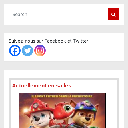
S
e
a
r
c
Suivez-nous sur Facebook et Twitter
h
Actuellement en salles