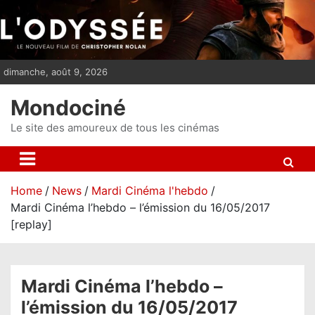
S
k
i
p
dimanche, août 9, 2026
t
o
Mondociné
c
o
Le site des amoureux de tous les cinémas
n
t
e
Home
News
Mardi Cinéma l'hebdo
n
Mardi Cinéma l’hebdo – l’émission du 16/05/2017
t
[replay]
Mardi Cinéma l’hebdo –
l’émission du 16/05/2017