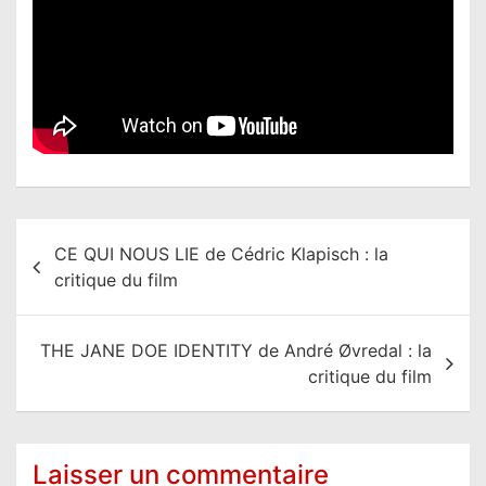
N
CE QUI NOUS LIE de Cédric Klapisch : la
a
critique du film
v
i
THE JANE DOE IDENTITY de André Øvredal : la
g
critique du film
a
t
i
Laisser un commentaire