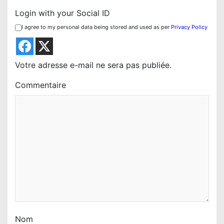
o
Login with your Social ID
n
I agree to my personal data being stored and used as per
Privacy Policy
d
e
l
Votre adresse e-mail ne sera pas publiée.
’
Commentaire
a
r
t
i
c
l
e
Nom