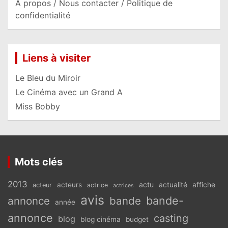
A propos / Nous contacter / Politique de
confidentialité
Liens à visiter
Le Bleu du Miroir
Le Cinéma avec un Grand A
Miss Bobby
Mots clés
2013
actu
acteurs
actualité
affiche
acteur
actrice
actrices
avis
bande-
annonce
bande
année
annonce
casting
blog
blog cinéma
budget