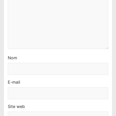
r
t
i
c
l
e
Nom
E-mail
Site web