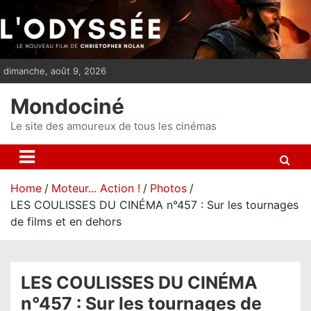
S
k
i
p
dimanche, août 9, 2026
t
o
Mondociné
c
o
Le site des amoureux de tous les cinémas
n
t
e
Home
Moteur... Action !
Photos
n
LES COULISSES DU CINÉMA n°457 : Sur les tournages
t
de films et en dehors
LES COULISSES DU CINÉMA
n°457 : Sur les tournages de