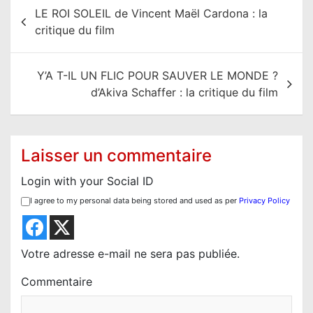
N
LE ROI SOLEIL de Vincent Maël Cardona : la
a
critique du film
v
i
Y’A T-IL UN FLIC POUR SAUVER LE MONDE ?
g
d’Akiva Schaffer : la critique du film
a
t
i
Laisser un commentaire
o
Login with your Social ID
n
I agree to my personal data being stored and used as per
Privacy Policy
d
e
l
Votre adresse e-mail ne sera pas publiée.
’
Commentaire
a