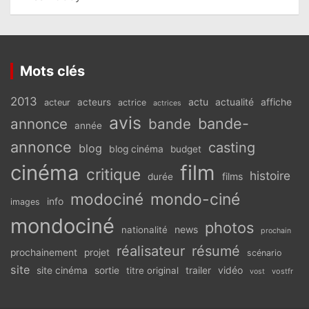
Mots clés
2013
actu
acteurs
actualité
affiche
acteur
actrice
actrices
avis
bande-
annonce
bande
année
annonce
casting
blog
blog cinéma
budget
cinéma
film
critique
histoire
films
durée
modociné
mondo-ciné
info
images
mondociné
photos
news
nationalité
prochain
réalisateur
résumé
prochainement
projet
scénario
site
vidéo
site cinéma
sortie
titre original
trailer
vostfr
vost