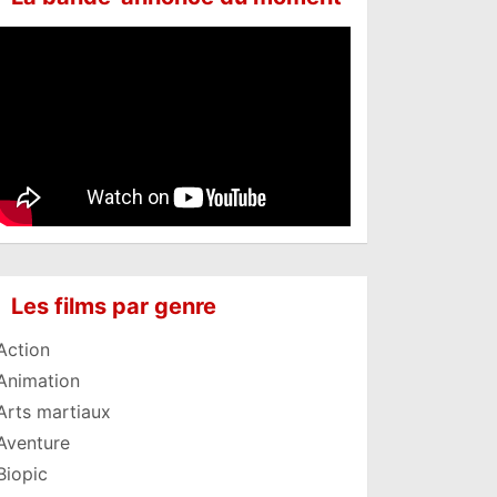
Les films par genre
Action
Animation
Arts martiaux
Aventure
Biopic