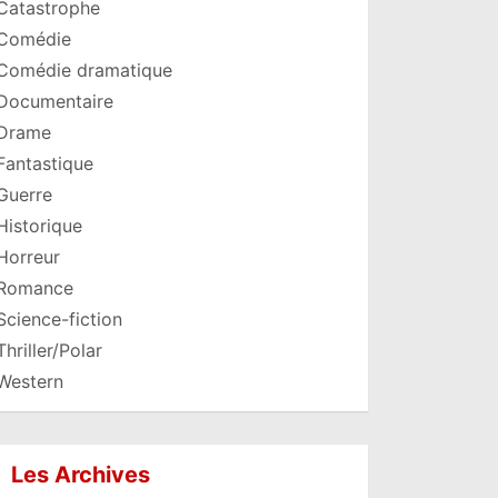
Catastrophe
Comédie
Comédie dramatique
Documentaire
Drame
Fantastique
Guerre
Historique
Horreur
Romance
Science-fiction
Thriller/Polar
Western
Les Archives