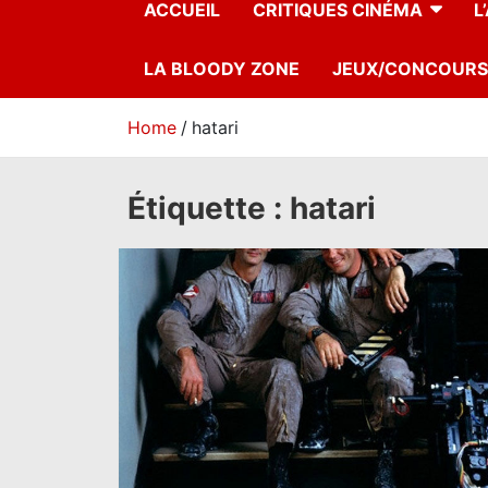
ACCUEIL
CRITIQUES CINÉMA
L
LA BLOODY ZONE
JEUX/CONCOURS
Home
hatari
Étiquette :
hatari