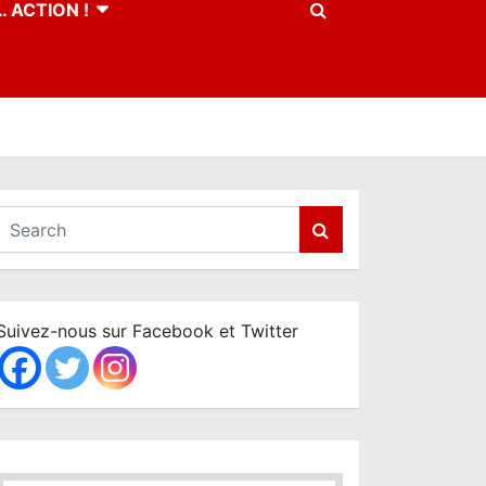
 ACTION !
S
e
a
r
c
Suivez-nous sur Facebook et Twitter
h