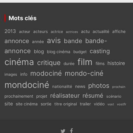
Mots clés
2013
actu
acteurs
actualité
affiche
acteur
actrice
actrices
avis
bande-
annonce
bande
année
annonce
casting
blog
blog cinéma
budget
cinéma
film
critique
histoire
films
durée
modociné
mondo-ciné
info
images
mondociné
photos
news
nationalité
prochain
réalisateur
résumé
prochainement
projet
scénario
site
vidéo
site cinéma
sortie
titre original
trailer
vostfr
vost