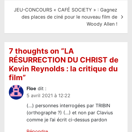
i
JEU-CONCOURS « CAFÉ SOCIETY » : Gagnez
g
des places de ciné pour le nouveau film de
a
Woody Allen !
t
i
o
7 thoughts on “
LA
n
RÉSURRECTION DU CHRIST de
d
Kevin Reynolds : la critique du
e
film
”
l
Floe
dit :
’
5 avril 2021 à 12:22
a
(…) personnes interrogées par TRIBIN
r
(orthographe ?) (…) et non par Clavius
t
comme je l’ai écrit ci-dessus pardon
i
Répondre