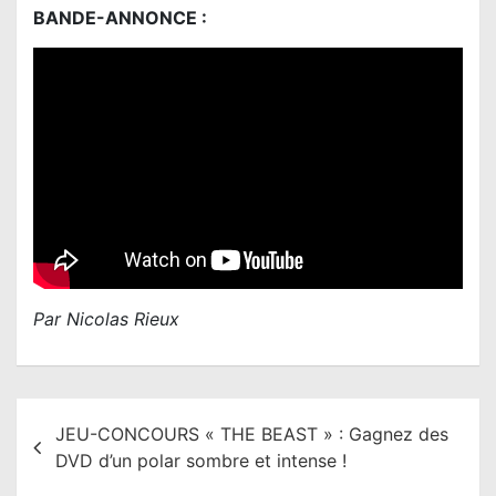
BANDE-ANNONCE :
Par Nicolas Rieux
N
JEU-CONCOURS « THE BEAST » : Gagnez des
a
DVD d’un polar sombre et intense !
v