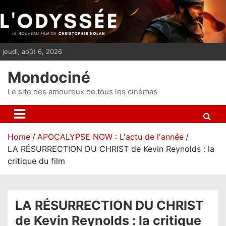
S
k
i
p
jeudi, août 6, 2026
t
o
Mondociné
c
o
Le site des amoureux de tous les cinémas
n
t
e
Home
APOCALYPSE NOW : L'actu de l'année
n
LA RÉSURRECTION DU CHRIST de Kevin Reynolds : la
t
critique du film
LA RÉSURRECTION DU CHRIST
de Kevin Reynolds : la critique