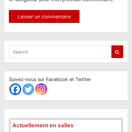
S
e
a
r
c
Suivez-nous sur Facebook et Twitter
h
Actuellement en salles