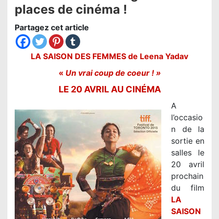
places de cinéma !
Partagez cet article
LA SAISON DES FEMMES de Leena Yadav
«
Un vrai coup de coeur ! »
LE 20 AVRIL AU CINÉMA
A
l’occasio
n de la
sortie en
salles le
20 avril
prochain
du film
LA
SAISON