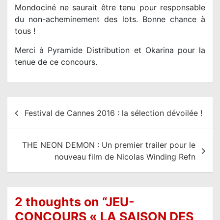
Mondociné ne saurait être tenu pour responsable
du non-acheminement des lots. Bonne chance à
tous !
Merci à Pyramide Distribution et Okarina pour la
tenue de ce concours.
N
Festival de Cannes 2016 : la sélection dévoilée !
a
v
THE NEON DEMON : Un premier trailer pour le
i
nouveau film de Nicolas Winding Refn
g
a
t
2 thoughts on “
JEU-
i
CONCOURS « LA SAISON DES