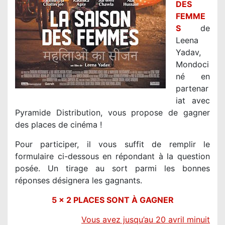
DES
FEMME
S
de
Leena
Yadav,
Mondoci
né en
partenar
iat avec
Pyramide Distribution, vous propose de gagner
des places de cinéma !
Pour participer, il vous suffit de remplir le
formulaire ci-dessous en répondant à la question
posée. Un tirage au sort parmi les bonnes
réponses désignera les gagnants.
5 x 2 PLACES SONT
À GAGNER
V
ous avez jusqu’au 20 avril minuit