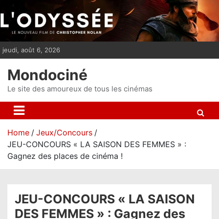
S
k
i
p
jeudi, août 6, 2026
t
o
Mondociné
c
o
Le site des amoureux de tous les cinémas
n
t
e
Home
Jeux/Concours
n
JEU-CONCOURS « LA SAISON DES FEMMES » :
t
Gagnez des places de cinéma !
JEU-CONCOURS « LA SAISON
DES FEMMES » : Gagnez des