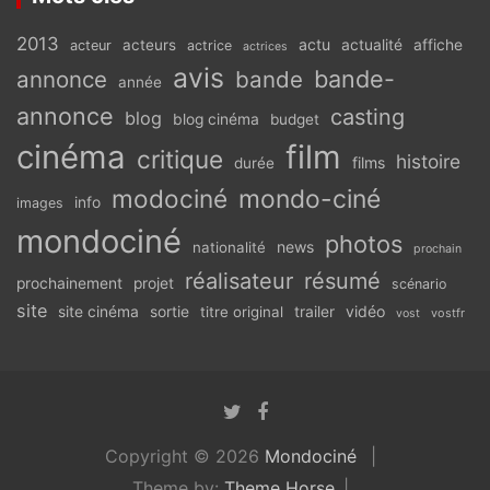
2013
actu
acteurs
actualité
affiche
acteur
actrice
actrices
avis
bande-
annonce
bande
année
annonce
casting
blog
blog cinéma
budget
cinéma
film
critique
histoire
films
durée
modociné
mondo-ciné
info
images
mondociné
photos
news
nationalité
prochain
réalisateur
résumé
prochainement
projet
scénario
site
vidéo
site cinéma
sortie
titre original
trailer
vostfr
vost
Copyright © 2026
Mondociné
Theme by:
Theme Horse