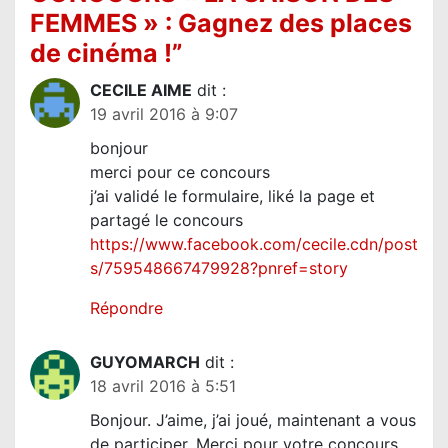
o
FEMMES » : Gagnez des places
n
de cinéma !
”
d
e
CECILE AIME
dit :
19 avril 2016 à 9:07
l
bonjour
’
merci pour ce concours
a
j’ai validé le formulaire, liké la page et
r
partagé le concours
t
https://www.facebook.com/cecile.cdn/post
s/759548667479928?pnref=story
i
c
Répondre
l
e
GUYOMARCH
dit :
18 avril 2016 à 5:51
Bonjour. J’aime, j’ai joué, maintenant a vous
de participer. Merci pour votre concours.