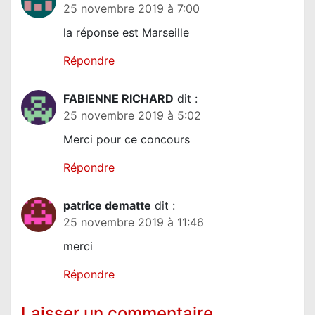
25 novembre 2019 à 7:00
l
la réponse est Marseille
’
a
Répondre
r
t
FABIENNE RICHARD
dit :
25 novembre 2019 à 5:02
i
c
Merci pour ce concours
l
Répondre
e
patrice dematte
dit :
25 novembre 2019 à 11:46
merci
Répondre
Laisser un commentaire