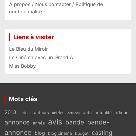
A propos / Nous contacter / Politique de
confidentialité
Liens à visiter
Le Bleu du Miroir
Le Cinéma avec un Grand A
Miss Bobby
Mots clés
2013
actu
acteurs
actualité
affiche
acteur
actrice
actrices
avis
bande-
annonce
bande
année
annonce
casting
blog
blog cinéma
budget