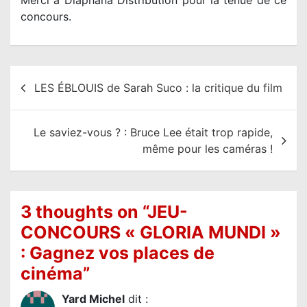
Merci à Diaphana Distribution pour la tenue de ce
concours.
N
LES ÉBLOUIS de Sarah Suco : la critique du film
a
v
Le saviez-vous ? : Bruce Lee était trop rapide,
i
même pour les caméras !
g
a
t
3 thoughts on “
JEU-
i
CONCOURS « GLORIA MUNDI »
o
: Gagnez vos places de
n
cinéma
”
d
e
Yard Michel
dit :