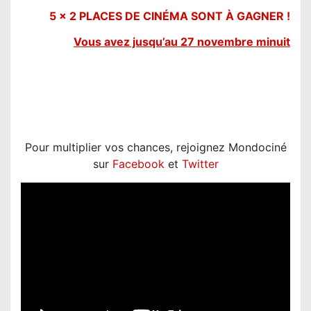
5 x 2 PLACES DE CINÉMA SONT À GAGNER !
V
ous avez jusqu’au
27 novembre
minuit
Pour multiplier vos chances, rejoignez Mondociné
sur
Facebook
et
Twitter