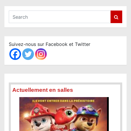
S
e
a
r
c
Suivez-nous sur Facebook et Twitter
h
Actuellement en salles