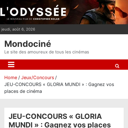
S
k
i
p
jeudi, août 6, 2026
t
o
Mondociné
c
o
Le site des amoureux de tous les cinémas
n
t
e
Home
Jeux/Concours
n
JEU-CONCOURS « GLORIA MUNDI » : Gagnez vos
t
places de cinéma
JEU-CONCOURS « GLORIA
MUNDI » : Gagnez vos places