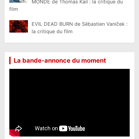
MONDE de Thomas Kail : la critique du
film
EVIL DEAD BURN de Sébastien Vaniček :
la critique du film
La bande-annonce du moment