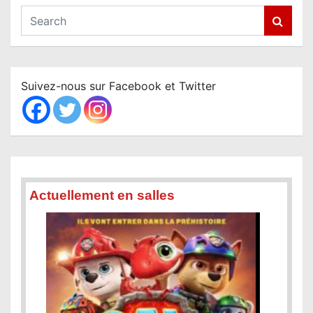
S
e
a
r
c
Suivez-nous sur Facebook et Twitter
h
Actuellement en salles