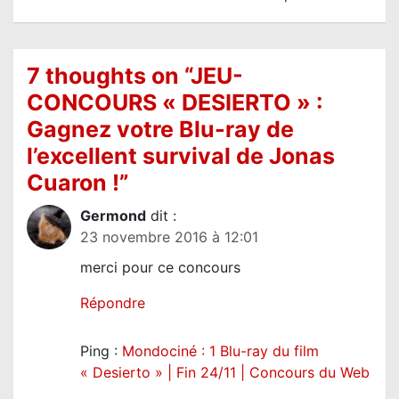
a
t
i
7 thoughts on “
JEU-
o
CONCOURS « DESIERTO » :
n
Gagnez votre Blu-ray de
d
l’excellent survival de Jonas
e
Cuaron !
”
l
Germond
dit :
’
23 novembre 2016 à 12:01
a
merci pour ce concours
r
t
Répondre
i
Ping :
Mondociné : 1 Blu-ray du film
c
« Desierto » | Fin 24/11 | Concours du Web
l