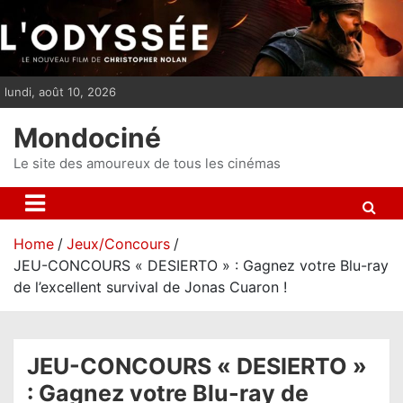
S
k
i
p
lundi, août 10, 2026
t
o
Mondociné
c
o
Le site des amoureux de tous les cinémas
n
t
e
Home
Jeux/Concours
n
JEU-CONCOURS « DESIERTO » : Gagnez votre Blu-ray
t
de l’excellent survival de Jonas Cuaron !
JEU-CONCOURS « DESIERTO »
: Gagnez votre Blu-ray de