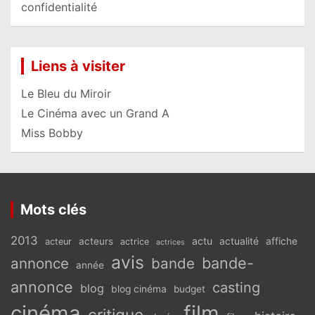
confidentialité
Liens à visiter
Le Bleu du Miroir
Le Cinéma avec un Grand A
Miss Bobby
Mots clés
2013
actu
acteurs
actualité
affiche
acteur
actrice
actrices
avis
bande-
annonce
bande
année
annonce
casting
blog
blog cinéma
budget
cinéma
film
critique