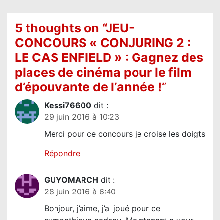
a
t
5 thoughts on “
JEU-
i
CONCOURS « CONJURING 2 :
o
LE CAS ENFIELD » : Gagnez des
n
places de cinéma pour le film
d
d’épouvante de l’année !
”
e
l
Kessi76600
dit :
29 juin 2016 à 10:23
’
Merci pour ce concours je croise les doigts
a
r
Répondre
t
i
GUYOMARCH
dit :
28 juin 2016 à 6:40
c
l
Bonjour, j’aime, j’ai joué pour ce