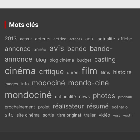
Mots clés
2013
actu
acteurs
actualité
affiche
acteur
actrice
actrices
avis
bande-
annonce
bande
année
annonce
casting
blog
blog cinéma
budget
cinéma
film
critique
histoire
films
durée
modociné
mondo-ciné
info
images
mondociné
photos
news
nationalité
prochain
réalisateur
résumé
prochainement
projet
scénario
site
vidéo
site cinéma
sortie
titre original
trailer
vostfr
vost