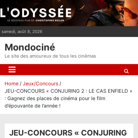
S
k
i
p
samedi, août 8, 2026
t
o
Mondociné
c
o
Le site des amoureux de tous les cinémas
n
t
e
Home
Jeux/Concours
n
JEU-CONCOURS « CONJURING 2 : LE CAS ENFIELD »
t
: Gagnez des places de cinéma pour le film
d’épouvante de l’année !
JEU-CONCOURS « CONJURING