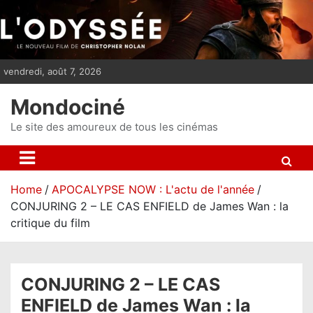
S
k
i
p
vendredi, août 7, 2026
t
o
Mondociné
c
o
Le site des amoureux de tous les cinémas
n
t
e
Home
APOCALYPSE NOW : L'actu de l'année
n
CONJURING 2 – LE CAS ENFIELD de James Wan : la
t
critique du film
CONJURING 2 – LE CAS
ENFIELD de James Wan : la