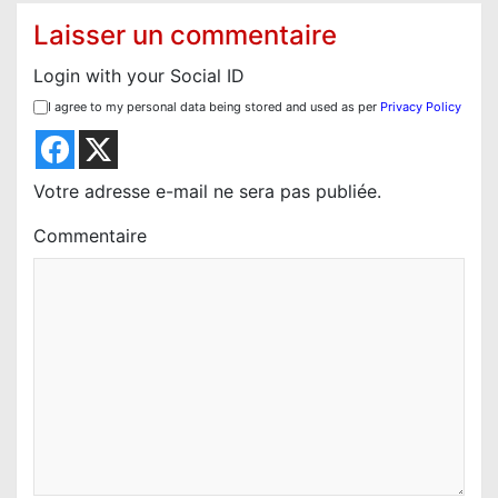
t
Laisser un commentaire
i
Login with your Social ID
o
I agree to my personal data being stored and used as per
Privacy Policy
n
d
e
Votre adresse e-mail ne sera pas publiée.
l
Commentaire
’
a
r
t
i
c
l
e