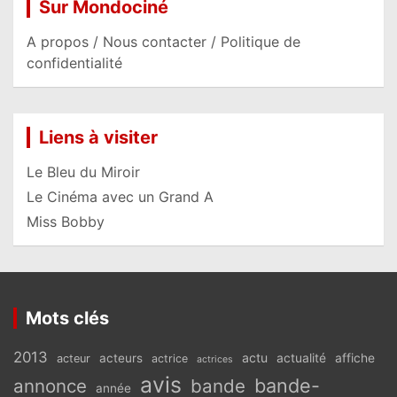
Sur Mondociné
A propos / Nous contacter / Politique de
confidentialité
Liens à visiter
Le Bleu du Miroir
Le Cinéma avec un Grand A
Miss Bobby
Mots clés
2013
actu
acteurs
actualité
affiche
acteur
actrice
actrices
avis
bande-
annonce
bande
année