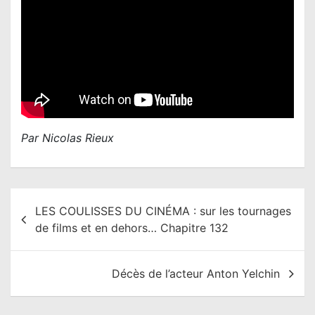
Par Nicolas Rieux
N
LES COULISSES DU CINÉMA : sur les tournages
a
de films et en dehors… Chapitre 132
v
i
Décès de l’acteur Anton Yelchin
g
a