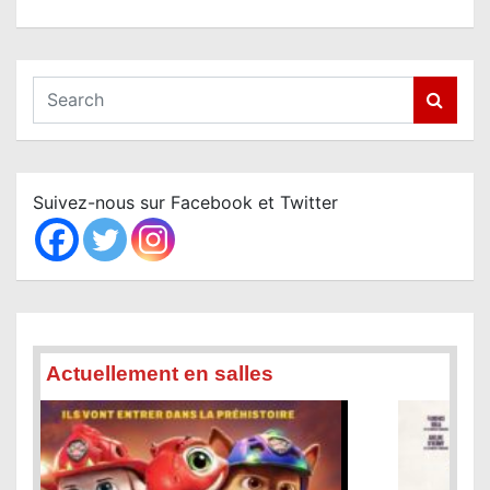
S
e
a
r
c
Suivez-nous sur Facebook et Twitter
h
Actuellement en salles