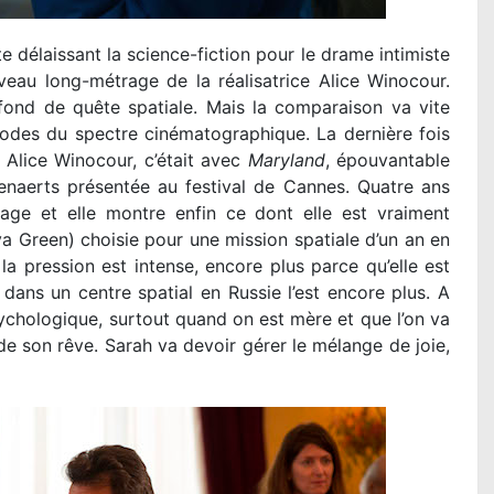
e délaissant la science-fiction pour le drame intimiste
veau long-métrage de la réalisatrice Alice Winocour.
r fond de quête spatiale. Mais la comparaison va vite
ipodes du spectre cinématographique. La dernière fois
» Alice Winocour, c’était avec
Maryland
, épouvantable
enaerts présentée au festival de Cannes. Quatre ans
rage et elle montre enfin ce dont elle est vraiment
va Green) choisie pour une mission spatiale d’un an en
a pression est intense, encore plus parce qu’elle est
ans un centre spatial en Russie l’est encore plus. A
psychologique, surtout quand on est mère et que l’on va
de son rêve. Sarah va devoir gérer le mélange de joie,