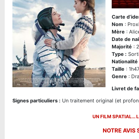
Carte d’iden
Nom
: Prox
Mère
: Ali
Date de na
Majorité
: 
Type :
Sorti
Nationalité
Taille
: 1h4
Genre
: Dr
Livret de f
Signes particuliers :
Un traitement original (et profo
UN FILM SPATIAL… L
NOTRE AVIS