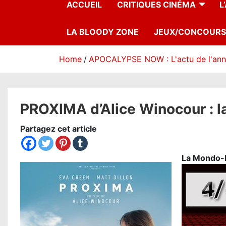
ACCUEIL
CRITIQUES CINÉMA
L
LA BLOODY ZONE
JEUX/CONCOURS
Home
APOCALYPSE NOW : L'actu de l'an
PROXIMA d’Alice Winocour : la
Partagez cet article
La
Mondo-N