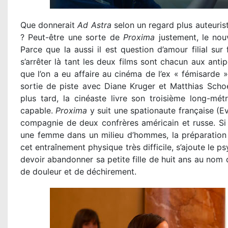
Que donnerait
Ad Astra
selon un regard plus auteurist
? Peut-être une sorte de
Proxima
justement, le nou
Parce que la aussi il est question d’amour filial su
s’arrêter là tant les deux films sont chacun aux ant
que l’on a eu affaire au cinéma de l’ex « fémisarde 
sortie de piste avec Diane Kruger et Matthias Scho
plus tard, la cinéaste livre son troisième long-mét
capable.
Proxima
y suit une spationaute française (E
compagnie de deux confrères américain et russe. Si l
une femme dans un milieu d’hommes, la préparation d
cet entraînement physique très difficile, s’ajoute le 
devoir abandonner sa petite fille de huit ans au nom 
de douleur et de déchirement.