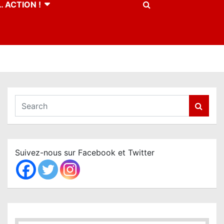
 ACTION !
S
e
a
r
c
Suivez-nous sur Facebook et Twitter
h