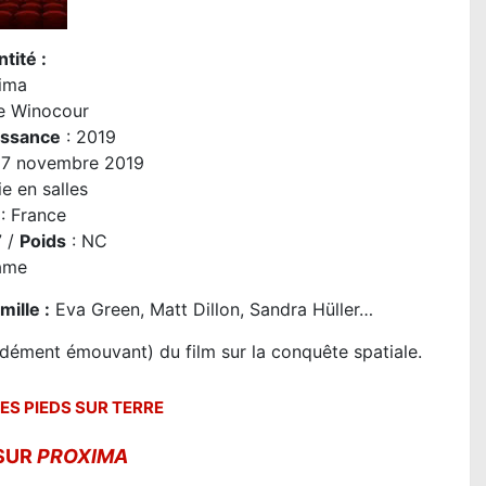
tité :
ima
ce Winocour
issance
: 2019
27 novembre 2019
e en salles
: France
7 /
Poids
: NC
ame
amille
:
Eva Green, Matt Dillon, Sandra Hüller…
ndément émouvant) du film sur la conquête spatiale.
ES PIEDS SUR TERRE
 SUR
PROXIMA