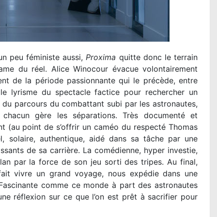
 un peu féministe aussi,
Proxima
quitte donc le terrain
drame du réel. Alice Winocour évacue volontairement
ent de la période passionnante qui le précède, entre
 le lyrisme du spectacle factice pour rechercher un
 du parcours du combattant subi par les astronautes,
 chacun gère les séparations. Très documenté et
t (au point de s’offrir un caméo du respecté Thomas
l, solaire, authentique, aidé dans sa tâche par une
issants de sa carrière. La comédienne, hyper investie,
n par la force de son jeu sorti des tripes. Au final,
ait vivre un grand voyage, nous expédie dans une
e. Fascinante comme ce monde à part des astronautes
e réflexion sur ce que l’on est prêt à sacrifier pour