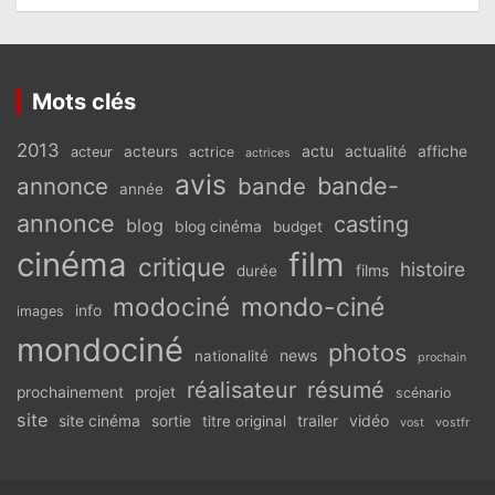
Mots clés
2013
actu
acteurs
actualité
affiche
acteur
actrice
actrices
avis
bande-
annonce
bande
année
annonce
casting
blog
blog cinéma
budget
cinéma
film
critique
histoire
films
durée
modociné
mondo-ciné
info
images
mondociné
photos
news
nationalité
prochain
réalisateur
résumé
prochainement
projet
scénario
site
vidéo
site cinéma
sortie
titre original
trailer
vostfr
vost