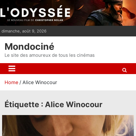
S
k
i
p
dimanche, août 9, 2026
t
o
Mondociné
c
o
Le site des amoureux de tous les cinémas
n
t
e
Home
Alice Winocour
n
t
Étiquette :
Alice Winocour