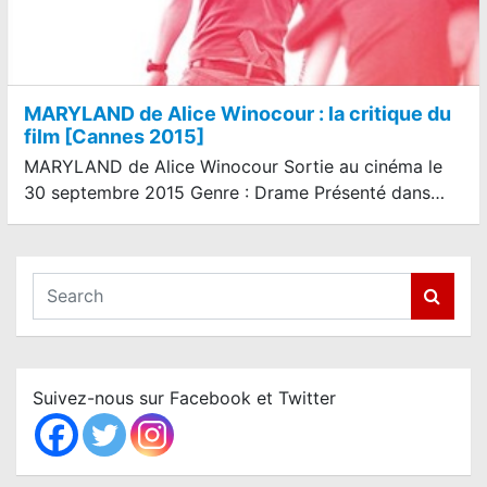
MARYLAND de Alice Winocour : la critique du
film [Cannes 2015]
MARYLAND de Alice Winocour Sortie au cinéma le
30 septembre 2015 Genre : Drame Présenté dans…
S
e
a
r
c
Suivez-nous sur Facebook et Twitter
h