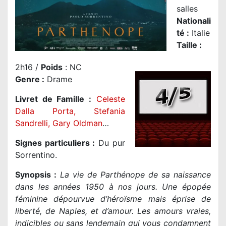
salles
Nationali
té
:
Italie
Taille
:
2h16 /
Poids
: NC
Genre
:
Drame
Livret de Famille :
Celeste
Dalla Porta
,
Stefania
Sandrelli
,
Gary Oldman
…
Signes particuliers :
Du pur
Sorrentino.
Synopsis :
La vie de Parthénope de sa naissance
dans les années 1950 à nos jours. Une épopée
féminine dépourvue d’héroïsme mais éprise de
liberté, de Naples, et d’amour. Les amours vraies,
indicibles ou sans lendemain qui vous condamnent