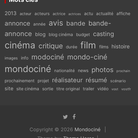
2013
actu
acteurs
actualité
affiche
acteur
actrice
actrices
avis
bande-
annonce
bande
année
annonce
casting
blog
blog cinéma
budget
cinéma
film
critique
histoire
films
durée
modociné
mondo-ciné
info
images
mondociné
photos
news
nationalité
prochain
réalisateur
résumé
prochainement
projet
scénario
site
vidéo
site cinéma
sortie
titre original
trailer
vostfr
vost
Copyright © 2026
Mondociné