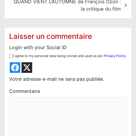
QUAND VIENT L’AUTOMNE de François Ozon :
g
la critique du film
a
t
i
Laisser un commentaire
o
Login with your Social ID
n
I agree to my personal data being stored and used as per
Privacy Policy
d
e
l
Votre adresse e-mail ne sera pas publiée.
’
Commentaire
a
r
t
i
c