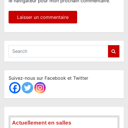
le navigateur pour mon prochain commentaire.
S
e
a
r
c
Suivez-nous sur Facebook et Twitter
h
Actuellement en salles