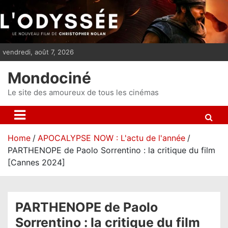
S
k
i
p
vendredi, août 7, 2026
t
o
Mondociné
c
o
Le site des amoureux de tous les cinémas
n
t
e
Home
APOCALYPSE NOW : L'actu de l'année
n
PARTHENOPE de Paolo Sorrentino : la critique du film
t
[Cannes 2024]
PARTHENOPE de Paolo
Sorrentino : la critique du film