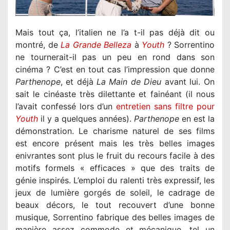
Mais tout ça, l’italien ne l’a t-il pas déjà dit ou
montré, de
La Grande Belleza
à
Youth
? Sorrentino
ne tournerait-il pas un peu en rond dans son
Parthenope
, et déjà
La Main de Dieu
avant lui. On
sait le cinéaste très dilettante et fainéant (il nous
l’avait confessé lors d’un
Youth
il y a quelques années).
Parthenope
en est la
démonstration. Le charisme naturel de ses films
est encore présent mais les très belles images
enivrantes sont plus le fruit du recours facile à des
motifs formels « efficaces » que des traits de
génie inspirés. L’emploi du ralenti très expressif, les
jeux de lumière gorgés de soleil, le cadrage de
beaux décors, le tout recouvert d’une bonne
musique, Sorrentino fabrique des belles images de
manière assez commode et mécanique, tel un