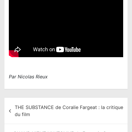
Par Nicolas Rieux
N
THE SUBSTANCE de Coralie Fargeat : la critique
a
du film
v
i