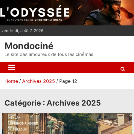
S
k
i
p
vendredi, août 7, 2026
t
o
Mondociné
c
o
Le site des amoureux de tous les cinémas
n
t
e
Home
Archives 2025
Page 12
n
t
Catégorie :
Archives 2025