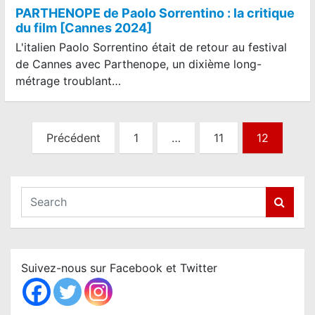
PARTHENOPE de Paolo Sorrentino : la critique
du film [Cannes 2024]
L'italien Paolo Sorrentino était de retour au festival
de Cannes avec Parthenope, un dixième long-
métrage troublant…
N
Précédent
1
…
11
12
a
v
i
S
e
g
a
a
r
t
c
Suivez-nous sur Facebook et Twitter
i
h
o