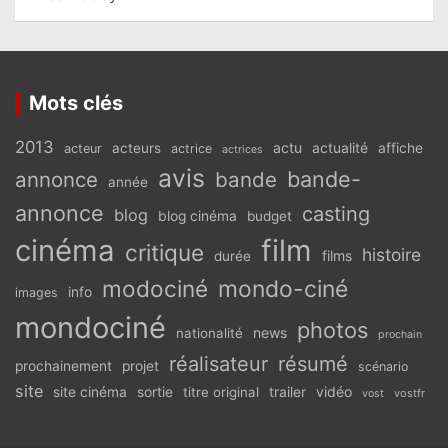
Mots clés
2013
actu
acteurs
actualité
affiche
acteur
actrice
actrices
avis
bande-
annonce
bande
année
annonce
casting
blog
blog cinéma
budget
cinéma
film
critique
histoire
films
durée
modociné
mondo-ciné
info
images
mondociné
photos
news
nationalité
prochain
réalisateur
résumé
prochainement
projet
scénario
site
vidéo
site cinéma
sortie
titre original
trailer
vostfr
vost