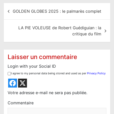
N
GOLDEN GLOBES 2025 : le palmarès complet
a
v
LA PIE VOLEUSE de Robert Guédiguian : la
i
critique du film
g
a
t
Laisser un commentaire
i
Login with your Social ID
o
I agree to my personal data being stored and used as per
Privacy Policy
n
d
e
Votre adresse e-mail ne sera pas publiée.
l
Commentaire
’
a