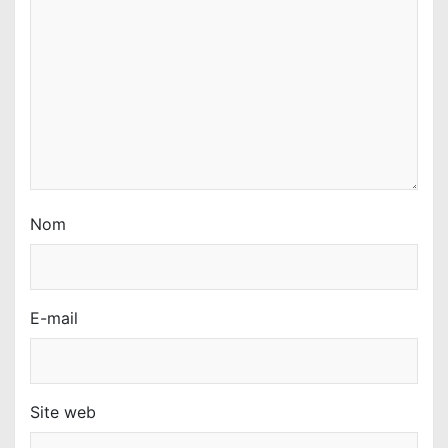
r
t
i
c
l
e
Nom
E-mail
Site web