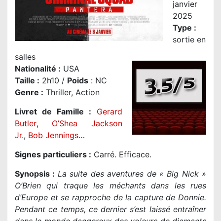
janvier
2025
Type :
sortie en
salles
Nationalité
:
USA
Taille
:
2h10 /
Poids
: NC
Genre
:
Thriller, Action
Livret de Famille :
Gerard
Butler
,
O’Shea Jackson
Jr.
,
Bob Jennings
…
Signes particuliers :
Carré. Efficace.
Synopsis :
La suite des aventures de « Big Nick »
O’Brien qui traque les méchants dans les rues
d’Europe et se rapproche de la capture de Donnie.
Pendant ce temps, ce dernier s’est laissé entraîner
dans le monde dangereux des voleurs de diamants