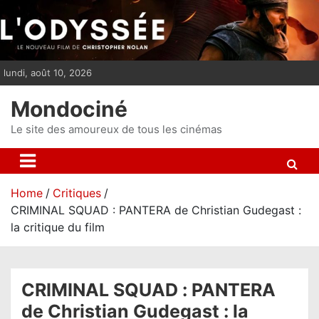
S
k
i
p
lundi, août 10, 2026
t
o
Mondociné
c
o
Le site des amoureux de tous les cinémas
n
t
e
Home
Critiques
n
CRIMINAL SQUAD : PANTERA de Christian Gudegast :
t
la critique du film
CRIMINAL SQUAD : PANTERA
de Christian Gudegast : la