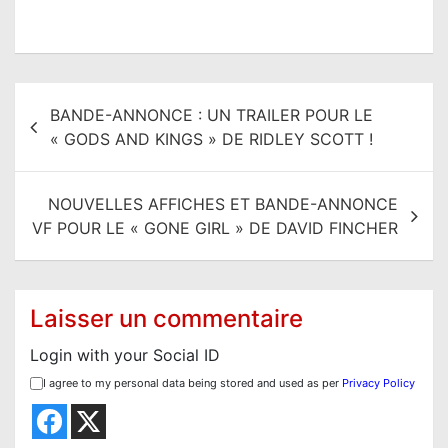
N
BANDE-ANNONCE : UN TRAILER POUR LE
a
« GODS AND KINGS » DE RIDLEY SCOTT !
v
i
NOUVELLES AFFICHES ET BANDE-ANNONCE
g
VF POUR LE « GONE GIRL » DE DAVID FINCHER
a
t
i
Laisser un commentaire
o
Login with your Social ID
n
I agree to my personal data being stored and used as per
Privacy Policy
d
e