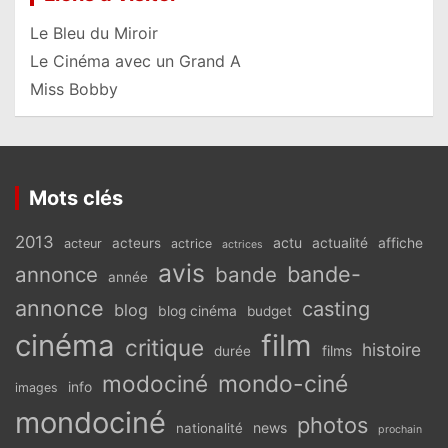
Le Bleu du Miroir
Le Cinéma avec un Grand A
Miss Bobby
Mots clés
2013
actu
acteurs
actualité
affiche
acteur
actrice
actrices
avis
bande-
annonce
bande
année
annonce
casting
blog
blog cinéma
budget
cinéma
film
critique
histoire
films
durée
modociné
mondo-ciné
info
images
mondociné
photos
news
nationalité
prochain