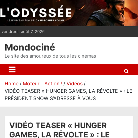
S
k
i
p
vendredi, août 7, 2026
t
o
Mondociné
c
o
Le site des amoureux de tous les cinémas
n
t
e
Home
Moteur... Action !
Vidéos
n
VIDÉO TEASER « HUNGER GAMES, LA RÉVOLTE » : LE
t
PRÉSIDENT SNOW S’ADRESSE À VOUS !
VIDÉO TEASER « HUNGER
GAMES, LA RÉVOLTE » : LE