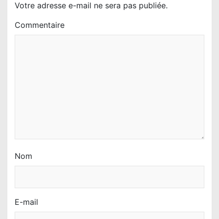
l
Votre adresse e-mail ne sera pas publiée.
’
Commentaire
a
r
t
i
c
l
e
Nom
E-mail