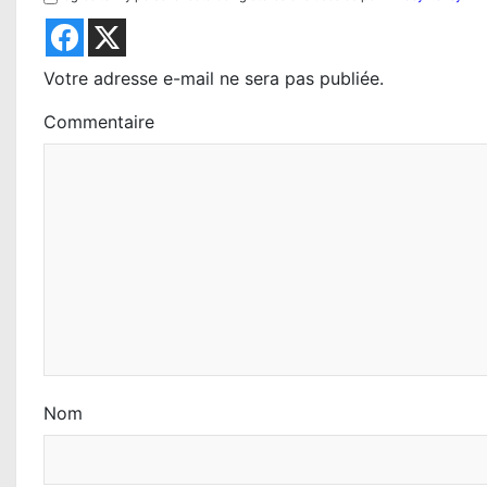
i
c
l
Votre adresse e-mail ne sera pas publiée.
e
Commentaire
Nom