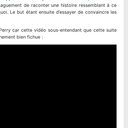
vaguement de raconter une histoire ressemblant à ce
oi. Le but étant ensuite d’essayer de convaincre les
Perry car cette vidéo sous-entendant que cette suite
chement bien fichue :