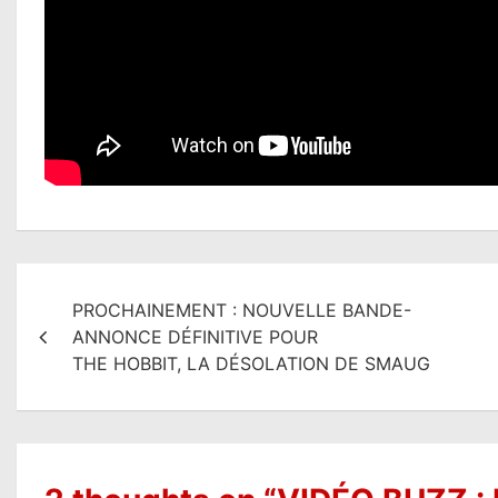
N
PROCHAINEMENT : NOUVELLE BANDE-
a
ANNONCE DÉFINITIVE POUR
v
THE HOBBIT, LA DÉSOLATION DE SMAUG
i
g
a