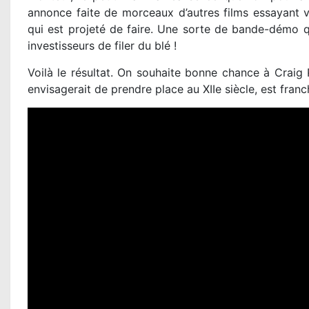
annonce faite de morceaux d’autres films essayant 
qui est projeté de faire. Une sorte de bande-démo qu
investisseurs de filer du blé !
Voilà le résultat. On souhaite bonne chance à Craig 
envisagerait de prendre place au XIIe siècle, est fran