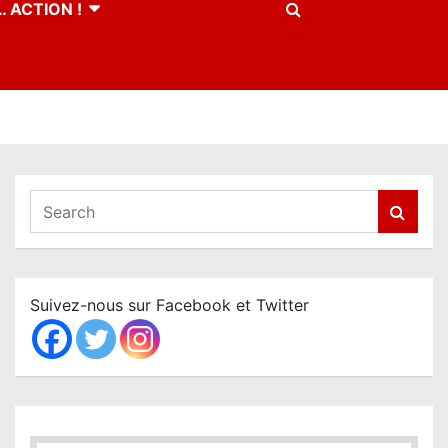
 ACTION !
S
e
a
r
c
Suivez-nous sur Facebook et Twitter
h