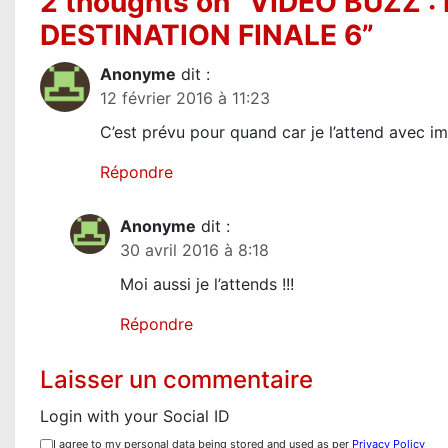
2 thoughts on “
VIDÉO BUZZ 
t
DESTINATION FINALE 6
”
i
Anonyme
dit :
12 février 2016 à 11:23
o
C’est prévu pour quand car je l’attend avec 
n
Répondre
d
e
Anonyme
dit :
30 avril 2016 à 8:18
l
Moi aussi je l’attends !!!
’
Répondre
a
r
Laisser un commentaire
t
Login with your Social ID
I agree to my personal data being stored and used as per
Privacy Policy