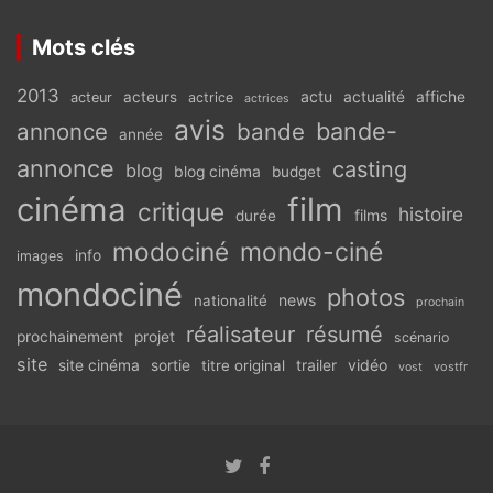
Mots clés
2013
actu
acteurs
actualité
affiche
acteur
actrice
actrices
avis
bande-
annonce
bande
année
annonce
casting
blog
blog cinéma
budget
cinéma
film
critique
histoire
films
durée
modociné
mondo-ciné
info
images
mondociné
photos
news
nationalité
prochain
réalisateur
résumé
prochainement
projet
scénario
site
vidéo
site cinéma
sortie
titre original
trailer
vostfr
vost