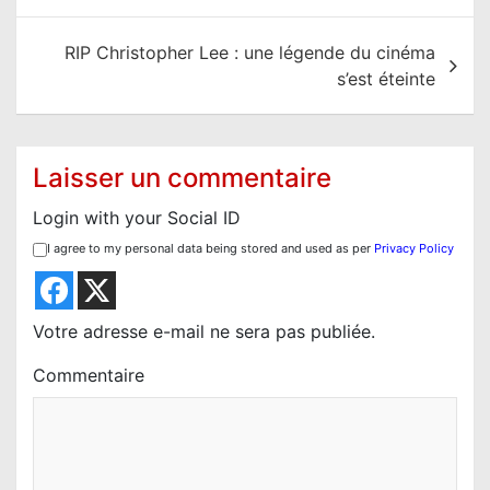
i
g
RIP Christopher Lee : une légende du cinéma
a
s’est éteinte
t
i
o
Laisser un commentaire
n
Login with your Social ID
d
I agree to my personal data being stored and used as per
Privacy Policy
e
l
’
Votre adresse e-mail ne sera pas publiée.
a
Commentaire
r
t
i