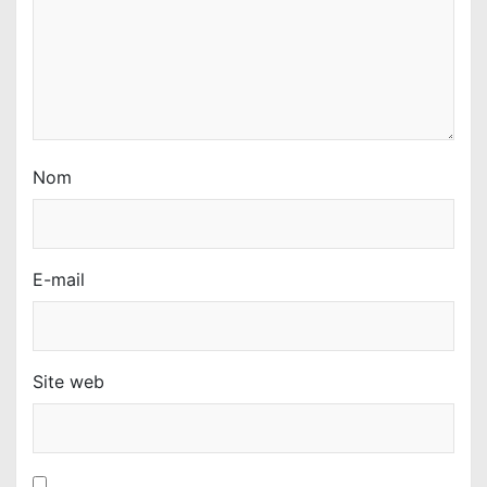
c
l
e
Nom
E-mail
Site web