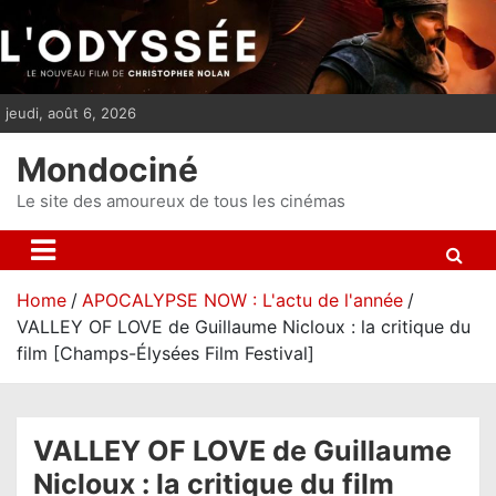
S
k
i
p
jeudi, août 6, 2026
t
o
Mondociné
c
o
Le site des amoureux de tous les cinémas
n
t
e
Home
APOCALYPSE NOW : L'actu de l'année
n
VALLEY OF LOVE de Guillaume Nicloux : la critique du
t
film [Champs-Élysées Film Festival]
VALLEY OF LOVE de Guillaume
Nicloux : la critique du film