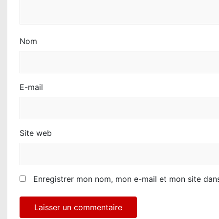
r
t
Nom
i
c
E-mail
l
e
Site web
Enregistrer mon nom, mon e-mail et mon site dan