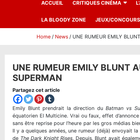
ACCUEIL
CRITIQUES CINÉMA
L
LA BLOODY ZONE
JEUX/CONCOURS
Home
News
UNE RUMEUR EMILY BLUNT
UNE RUMEUR EMILY BLUNT A
SUPERMAN
Partagez cet article
Emily Blunt prendrait la direction du
Batman vs S
équatorien El Multicine. Vrai ou faux, effet d’annonce o
sans être reprise pour l’heure par les gros médias bien
Il y a quelques années, une rumeur (déjà) envoyait la 
de
The Dark Knight Rises
. Depuis, Blunt avait égal