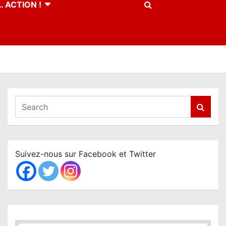
 ACTION !
S
e
a
r
c
Suivez-nous sur Facebook et Twitter
h