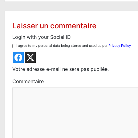
i
g
Laisser un commentaire
a
Login with your Social ID
t
I agree to my personal data being stored and used as per
Privacy Policy
i
o
Votre adresse e-mail ne sera pas publiée.
n
Commentaire
d
e
l
’
a