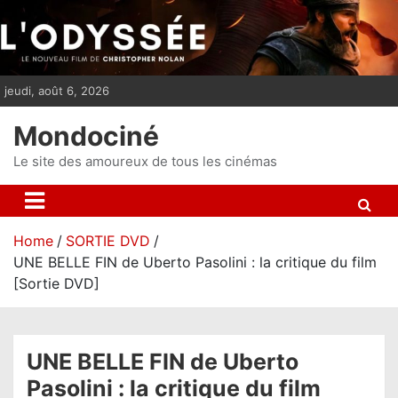
S
k
i
p
jeudi, août 6, 2026
t
o
Mondociné
c
o
Le site des amoureux de tous les cinémas
n
t
e
Home
SORTIE DVD
n
UNE BELLE FIN de Uberto Pasolini : la critique du film
t
[Sortie DVD]
UNE BELLE FIN de Uberto
Pasolini : la critique du film