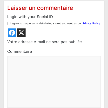
i
Laisser un commentaire
o
Login with your Social ID
n
I agree to my personal data being stored and used as per
Privacy Policy
d
e
l
Votre adresse e-mail ne sera pas publiée.
’
Commentaire
a
r
t
i
c
l
e