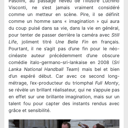
Pasolini, au passage neveu de l’illustre Luchino
Visconti, ne s’est jamais vraiment considéré
comme un metteur en scène. Pire, il se définit
comme un homme sans « imagination » qui aura
du coup puisé dans sa vie, dans la vie en général,
pour tenter de passer derrière la caméra avec
Still
Life
, joliment titré
Une Belle Fin
en français.
Pourtant, il ne s’agit pas d’une fin pour le néo-
cinéaste auteur précédemment d’une obscure
comédie italo-germano-sri-lankaise en 2008 (
Sri
Lanka National Handball Team
) mais bel et bien
d’un espéré début. Car avec ce second long-
métrage, l’ex-producteur du triomphal
Full Monty
,
se révèle un brillant réalisateur, qui ne s’appuie pas
en effet sur une brillante imagination, mais sur un
talent fou pour capter des instants rendus avec
grâce et sensibilité.