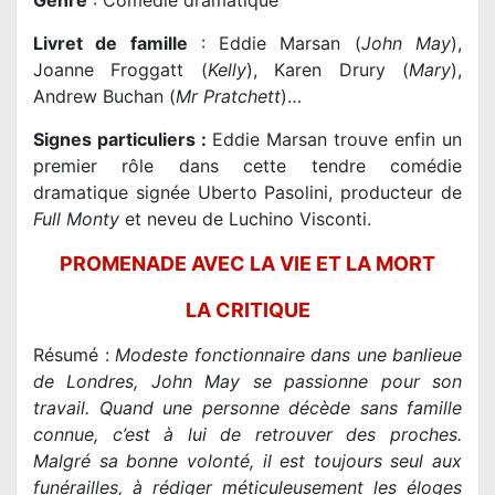
Genre
: Comédie dramatique
Livret de famille
: Eddie Marsan (
John May
),
Joanne Froggatt (
Kelly
), Karen Drury (
Mary
),
Andrew Buchan (
Mr Pratchett
)…
Signes particuliers :
Eddie Marsan trouve enfin un
premier rôle dans cette tendre comédie
dramatique signée Uberto Pasolini, producteur de
Full Monty
et neveu de Luchino Visconti.
PROMENADE AVEC LA VIE ET LA MORT
LA CRITIQUE
Résumé :
Modeste fonctionnaire dans une banlieue
de Londres, John May se passionne pour son
travail. Quand une personne décède sans famille
connue, c’est à lui de retrouver des proches.
Malgré sa bonne volonté, il est toujours seul aux
funérailles, à rédiger méticuleusement les éloges