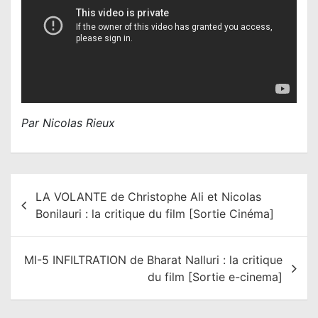
Par Nicolas Rieux
N
LA VOLANTE de Christophe Ali et Nicolas
a
Bonilauri : la critique du film [Sortie Cinéma]
v
i
MI-5 INFILTRATION de Bharat Nalluri : la critique
g
du film [Sortie e-cinema]
a
t