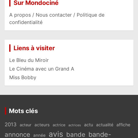
Sur Mondociné
A propos / Nous contacter / Politique de
confidentialité
Liens à visiter
Le Bleu du Miroir
Le Cinéma avec un Grand A
Miss Bobby
Mots clés
2013
actu
acteurs
actualité
affiche
acteur
actrice
actrices
avis
bande-
annonce
bande
année