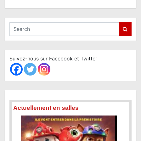
S
e
a
r
c
Suivez-nous sur Facebook et Twitter
h
Actuellement en salles