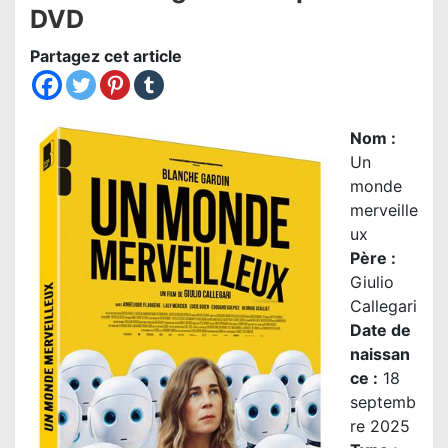
DVD
Partagez cet article
Nom
:
Un
monde
merveille
ux
Père :
Giulio
Callegari
Date de
naissan
ce :
18
septemb
re 2025