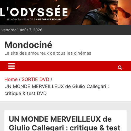
S
k
i
p
vendredi, août 7, 2026
t
o
Mondociné
c
o
Le site des amoureux de tous les cinémas
n
t
e
Home
SORTIE DVD
n
UN MONDE MERVEILLEUX de Giulio Callegari :
t
critique & test DVD
UN MONDE MERVEILLEUX de
Giulio Callegari : critique & test