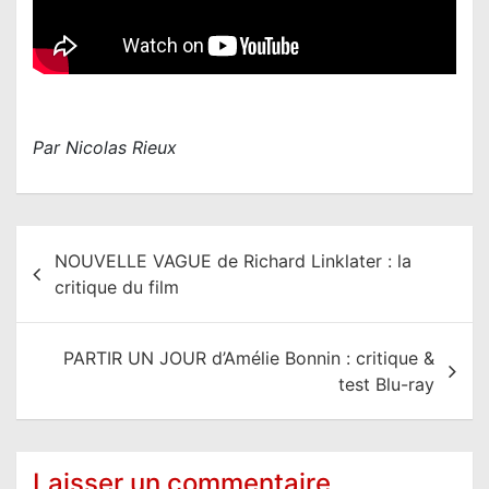
Par Nicolas Rieux
N
NOUVELLE VAGUE de Richard Linklater : la
a
critique du film
v
i
PARTIR UN JOUR d’Amélie Bonnin : critique &
g
test Blu-ray
a
t
i
Laisser un commentaire