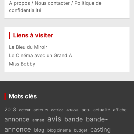
A propos / Nous contacter / Politique de
confidentialité
Liens à visiter
Le Bleu du Miroir
Le Cinéma avec un Grand A
Miss Bobby
Mots clés
2013
actu
acteurs
actualité
affiche
acteur
actrice
actrices
avis
bande-
annonce
bande
année
annonce
casting
blog
blog cinéma
budget