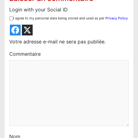
o
Login with your Social ID
n
I agree to my personal data being stored and used as per
Privacy Policy
d
e
l
Votre adresse e-mail ne sera pas publiée.
’
Commentaire
a
r
t
i
c
l
e
Nom