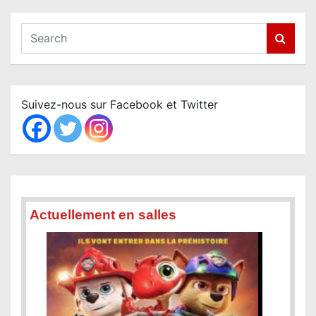
S
e
a
r
c
Suivez-nous sur Facebook et Twitter
h
Actuellement en salles