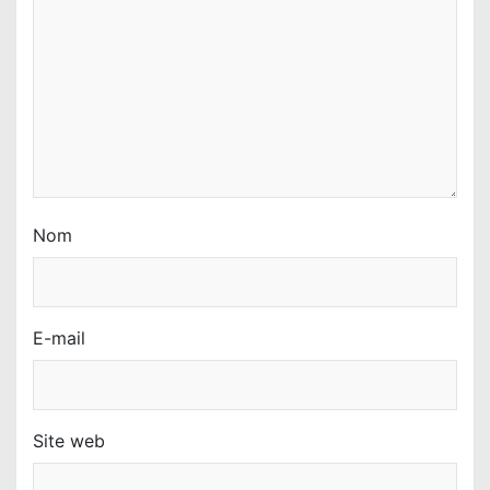
t
i
c
l
e
Nom
E-mail
Site web