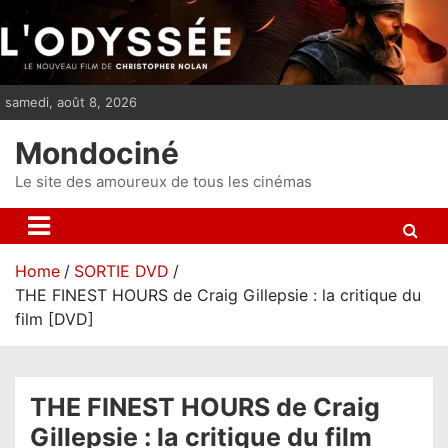
S
k
i
p
samedi, août 8, 2026
t
o
Mondociné
c
o
Le site des amoureux de tous les cinémas
n
t
e
Home
SORTIE DVD
n
THE FINEST HOURS de Craig Gillepsie : la critique du
t
film [DVD]
THE FINEST HOURS de Craig
Gillepsie : la critique du film