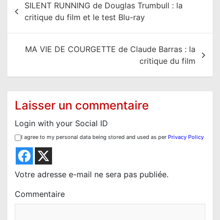
SILENT RUNNING de Douglas Trumbull : la
a
critique du film et le test Blu-ray
v
i
MA VIE DE COURGETTE de Claude Barras : la
g
critique du film
a
t
i
Laisser un commentaire
o
Login with your Social ID
n
I agree to my personal data being stored and used as per
Privacy Policy
d
e
l
Votre adresse e-mail ne sera pas publiée.
’
Commentaire
a
r