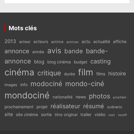
Mots clés
2013
actu
acteurs
actualité
affiche
acteur
actrice
actrices
avis
bande-
annonce
bande
année
annonce
casting
blog
blog cinéma
budget
cinéma
film
critique
histoire
films
durée
modociné
mondo-ciné
info
images
mondociné
photos
news
nationalité
prochain
réalisateur
résumé
prochainement
projet
scénario
site
vidéo
site cinéma
sortie
titre original
trailer
vostfr
vost