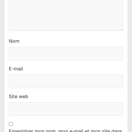
i
c
l
e
Nom
E-mail
Site web
Enregistrer mon nom, mon e-mail et mon site dans