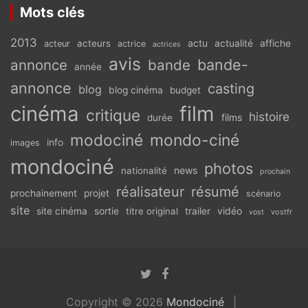
Mots clés
2013
actu
acteurs
actualité
affiche
acteur
actrice
actrices
avis
bande-
annonce
bande
année
annonce
casting
blog
blog cinéma
budget
cinéma
film
critique
histoire
films
durée
modociné
mondo-ciné
info
images
mondociné
photos
news
nationalité
prochain
réalisateur
résumé
prochainement
projet
scénario
site
vidéo
site cinéma
sortie
titre original
trailer
vostfr
vost
Copyright © 2026
Mondociné