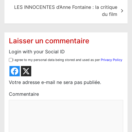
v
LES INNOCENTES d’Anne Fontaine : la critique
i
du film
g
a
t
Laisser un commentaire
i
Login with your Social ID
o
I agree to my personal data being stored and used as per
Privacy Policy
n
d
e
Votre adresse e-mail ne sera pas publiée.
l
Commentaire
’
a
r
t