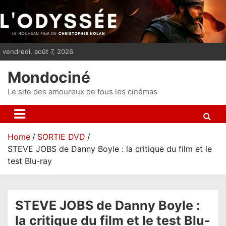
S
k
i
p
vendredi, août 7, 2026
t
o
Mondociné
c
o
Le site des amoureux de tous les cinémas
n
t
e
Home
SORTIE DVD
n
STEVE JOBS de Danny Boyle : la critique du film et le
t
test Blu-ray
STEVE JOBS de Danny Boyle :
la critique du film et le test Blu-