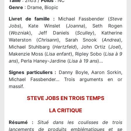
Taille
: 2h03 /
Poids
: NC
Genre
: Drame, Biopic
Livret de famille :
Michael Fassbender (
Steve
Jobs
), Kate Winslet (
Joanna
), Seth Rogen
(
Wozniak
), Jeff Daniels (
Sculley
), Katherine
Waterston (
Chrisann
), Sarah Snook (
Andrea
),
Michael Stuhlbarg (
Hertzfeld
), John Ortiz (
Joel
),
Makenzie Moss (
Lisa enfant
), Ripley Sobo (
Lisa à 9
ans
), Perla Haney-Jardine (
Lisa à 19 ans
)…
Signes particuliers :
Danny Boyle, Aaron Sorkin,
Michael Fassbender… Trois arguments en or
massif.
STEVE JOBS EN TROIS TEMPS
LA CRITIQUE
Résumé :
Situé dans les coulisses de trois
lancements de produits emblématiques et se