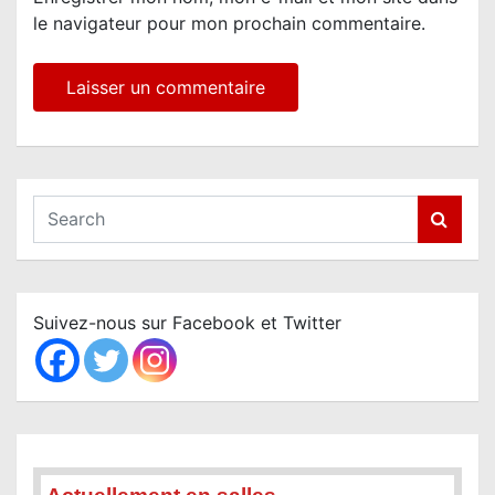
le navigateur pour mon prochain commentaire.
S
e
a
r
c
Suivez-nous sur Facebook et Twitter
h