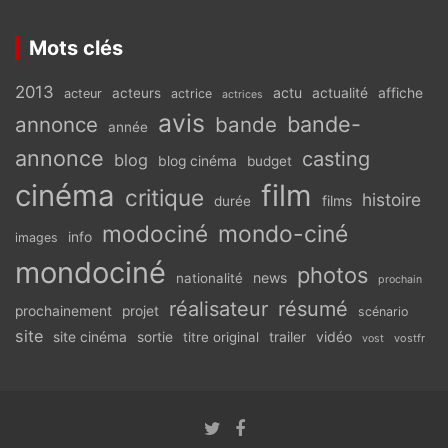
Mots clés
2013
actu
acteurs
actualité
affiche
acteur
actrice
actrices
avis
bande-
annonce
bande
année
annonce
casting
blog
blog cinéma
budget
cinéma
film
critique
histoire
films
durée
modociné
mondo-ciné
info
images
mondociné
photos
news
nationalité
prochain
réalisateur
résumé
prochainement
projet
scénario
site
vidéo
site cinéma
sortie
titre original
trailer
vostfr
vost