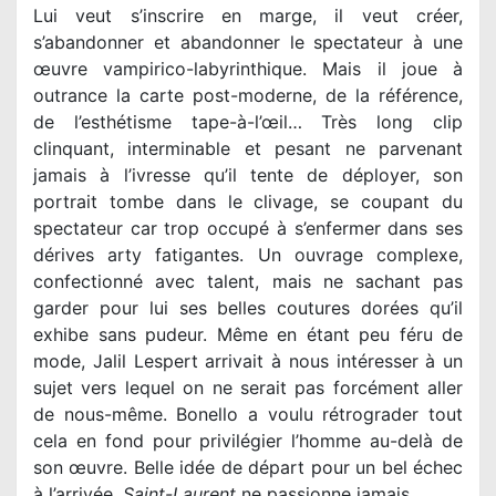
Lui veut s’inscrire en marge, il veut créer,
s’abandonner et abandonner le spectateur à une
œuvre vampirico-labyrinthique. Mais il joue à
outrance la carte post-moderne, de la référence,
de l’esthétisme tape-à-l’œil… Très long clip
clinquant, interminable et pesant ne parvenant
jamais à l’ivresse qu’il tente de déployer, son
portrait tombe dans le clivage, se coupant du
spectateur car trop occupé à s’enfermer dans ses
dérives arty fatigantes. Un ouvrage complexe,
confectionné avec talent, mais ne sachant pas
garder pour lui ses belles coutures dorées qu’il
exhibe sans pudeur. Même en étant peu féru de
mode, Jalil Lespert arrivait à nous intéresser à un
sujet vers lequel on ne serait pas forcément aller
de nous-même. Bonello a voulu rétrograder tout
cela en fond pour privilégier l’homme au-delà de
son œuvre. Belle idée de départ pour un bel échec
à l’arrivée.
Saint-Laurent
ne passionne jamais.