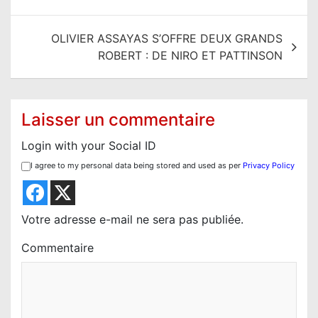
v
i
OLIVIER ASSAYAS S’OFFRE DEUX GRANDS
g
ROBERT : DE NIRO ET PATTINSON
a
t
i
Laisser un commentaire
o
Login with your Social ID
n
I agree to my personal data being stored and used as per
Privacy Policy
d
e
l
Votre adresse e-mail ne sera pas publiée.
’
Commentaire
a
r
t