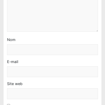
i
c
l
e
Nom
E-mail
Site web