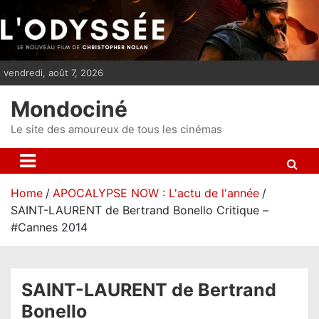
S
k
i
p
vendredi, août 7, 2026
t
o
Mondociné
c
o
Le site des amoureux de tous les cinémas
n
t
e
Home
APOCALYPSE NOW : L'actu de l'année
n
SAINT-LAURENT de Bertrand Bonello Critique –
t
#Cannes 2014
SAINT-LAURENT de Bertrand
Bonello