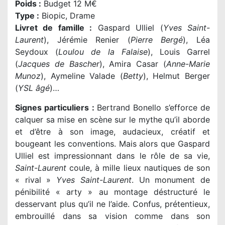
Poids :
Budget 12 M€
Type :
Biopic, Drame
Livret de famille :
Gaspard Ulliel (
Yves Saint-
Laurent
), Jérémie Renier (
Pierre Bergé
), Léa
Seydoux (
Loulou de la Falaise
), Louis Garrel
(
Jacques de Bascher
), Amira Casar (
Anne-Marie
Munoz
), Aymeline Valade (
Betty
), Helmut Berger
(
YSL âgé
)…
Signes particuliers :
Bertrand Bonello s’efforce de
calquer sa mise en scène sur le mythe qu’il aborde
et d’être à son image, audacieux, créatif et
bougeant les conventions. Mais alors que
Gaspard
Ulliel est impressionnant dans le rôle de sa vie,
Saint-Laurent
coule, à mille lieux nautiques de son
« rival »
Yves Saint-Laurent
. Un monument de
pénibilité « arty » au montage déstructuré le
desservant plus qu’il ne l’aide. Confus, prétentieux,
embrouillé dans sa vision comme dans son